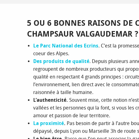
5 OU 6 BONNES RAISONS DE C
CHAMPSAUR VALGAUDEMAR ?
Le Parc National des Ecrins
. C’est la promess
coeur des Alpes.
Des produits de qualité
. Depuis plusieurs anné
regroupent de nombreux producteurs qui propos
qualité en respectant 4 grands principes : circuit
l’environnement, lien direct avec le consommate
raisonnée à taille humaine.
L’authenticité.
Souvent mise, cette notion n’es
vallées et les personnes qui la font, si vous les 
amour et passion de leur territoire.
La proximité
.
Pas besoin de partir à l’autre b
dépaysé, depuis Lyon ou Marseille 3h de route s
Le bien être.
Parce que l’on peut associer la ga