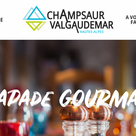
A VO
RE
FA
apade gourm