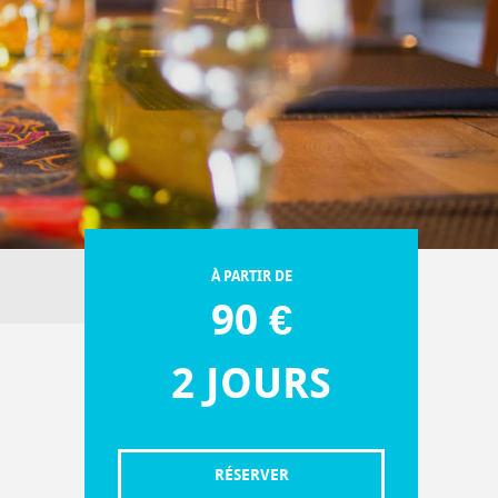
À PARTIR DE
90
€
2 JOURS
RÉSERVER