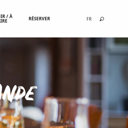
IR / À
RÉSERVER
FR
IRE
Recherche
ande