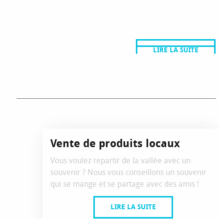
connaissez-vous nos bières artisanales...
LA RAVIOLE
LIRE LA SUITE
LIRE LA SUITE
Vente de produits locaux
Vous voulez repartir de la vallée avec un
souvenir ? Nous vous conseillons un souvenir
qui se mange et se partage avec des amis !
LIRE LA SUITE