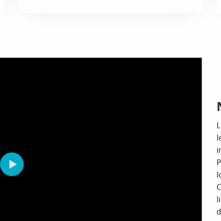
L
l
i
P
l
C
l
d