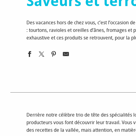
Saveurs et terr
Des vacances hors de chez vous, c’est l’occasion de
: tourtons, ravioles et oreilles d’ânes, fromages et 
exhaustive et ces produits se retrouvent, pour la 
BRASSERIES ARTISANALES EN
Derrière notre célèbre trio de tête des spécialités 
producteurs vous font découvrir leur travail. Vous v
CHAMPSAUR VALGAUDEMAR
des recettes de la vallée, mais attention, en matièr
Vous connaissez nos traditions culinaires, mais