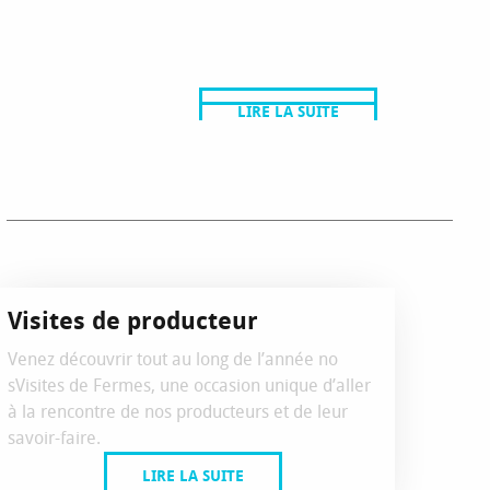
LES FROMAGES
LE TOURTON
LIRE LA SUITE
LIRE LA SUITE
Visites de producteur
Venez découvrir tout au long de l’année no
sVisites de Fermes, une occasion unique d’aller
à la rencontre de nos producteurs et de leur
savoir-faire.
LIRE LA SUITE