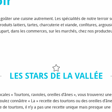
oir
 goûter une cuisine autrement. Les spécialités de notre terroir 
produits laitiers, tartes, charcuterie et viande, confitures, argou
plupart, dans les commerces, sur les marchés, chez nos product
LES STARS DE LA VALLÉE
locales « Tourtons, ravioles, oreilles d’ânes », vous trouverez un
oulez connâitre « La » recette des tourtons ou des oreilles d’ân
e de tourtons, il n’y a pas une recette unique mais presque une 