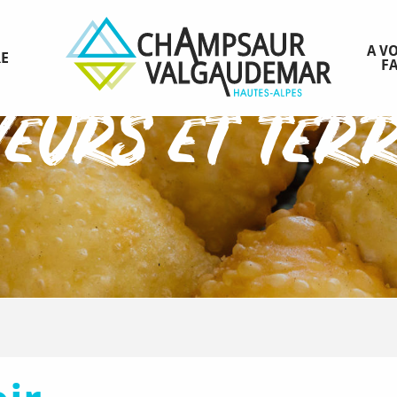
A VO
RE
FA
veurs et terr