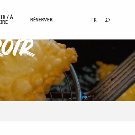
IR / À
RÉSERVER
FR
IRE
Recherche
oir