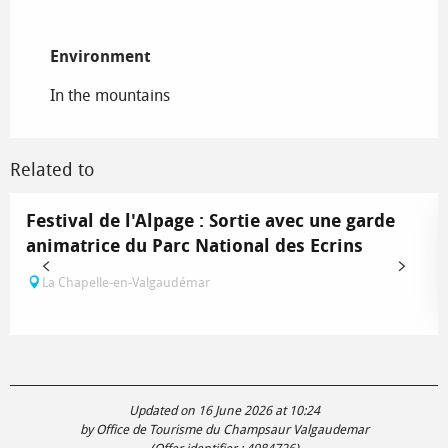
Environment
Environment
In the mountains
Related to
Festival de l'Alpage : Sortie avec une garde
animatrice du Parc National des Ecrins
La Chapelle-en-Valgaudémar
Updated on 16 June 2026 at 10:24
by Office de Tourisme du Champsaur Valgaudemar