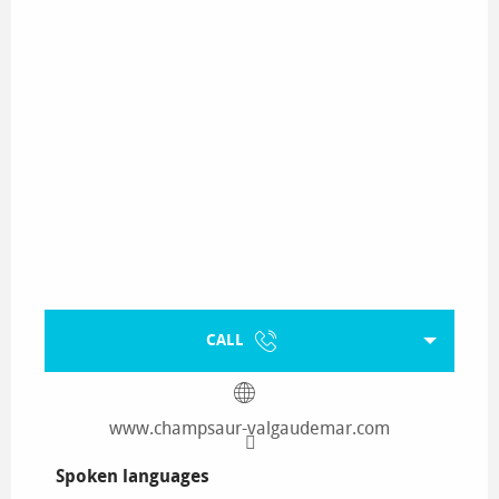
CALL
www.champsaur-valgaudemar.com
Spoken languages
Spoken languages