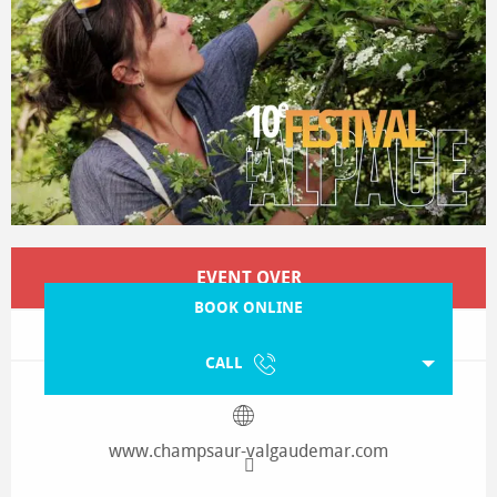
Opening hours & contact details
EVENT OVER
BOOK ONLINE
CALL
www.champsaur-valgaudemar.com