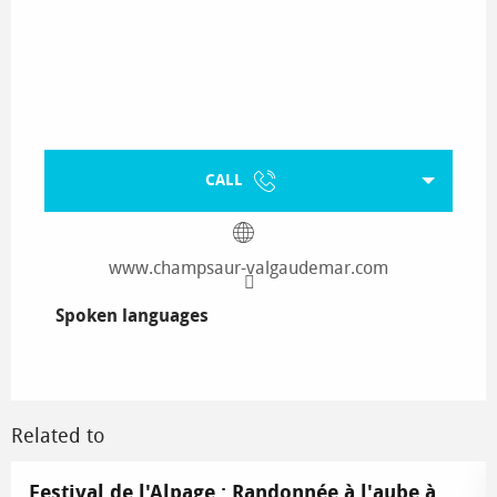
CALL
www.champsaur-valgaudemar.com
Spoken languages
Spoken languages
Related to
Festival de l'Alpage : Randonnée à l'aube à