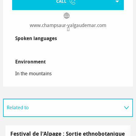
CALL
www.champsaur-valgaudemar.com
Spoken languages
Spoken languages
Environment
Environment
In the mountains
Related to
On the spot
Festival de l'Alpage : Sortie ethnobotanique