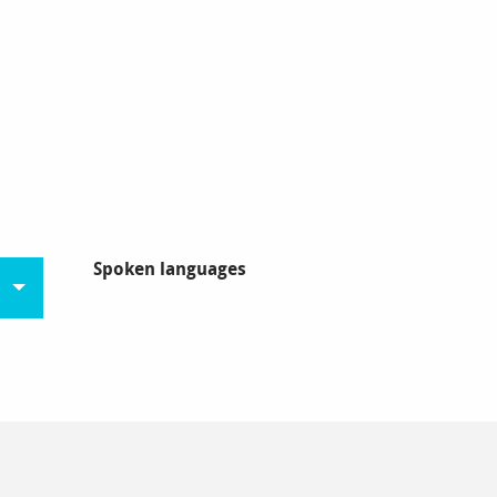
Spoken languages
Spoken languages