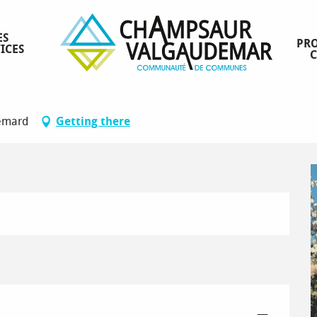
ES
PRO
ICES
lancement !
demard
Getting there
—