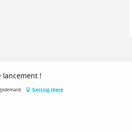
de lancement !
algodemard
Getting there