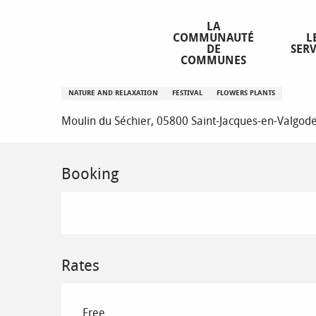
Aller
Homepage
Festival de l'Alpage : Soirée de lancement !
au
LA
COMMUNAUTÉ
L
contenu
DE
SERV
principal
COMMUNES
Festival de l'Alpage : Soirée de 
NATURE AND RELAXATION
FESTIVAL
FLOWERS PLANTS
Moulin du Séchier, 05800 Saint-Jacques-en-Valgo
Booking
Rates
Free