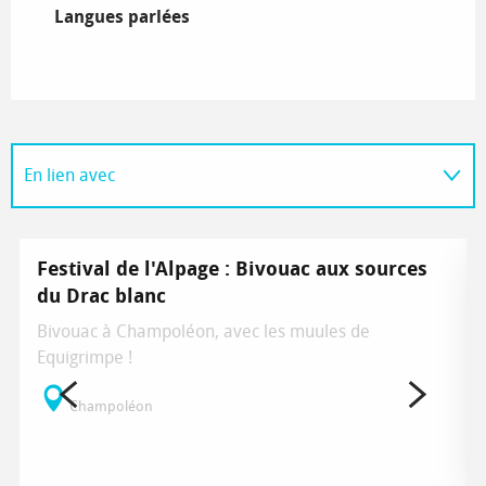
Langues parlées
Langues parlées
En lien avec
Sur place
Festival de l'Alpage : Bivouac aux sources
du Drac blanc
Bivouac à Champoléon, avec les muules de
Equigrimpe !
Champoléon