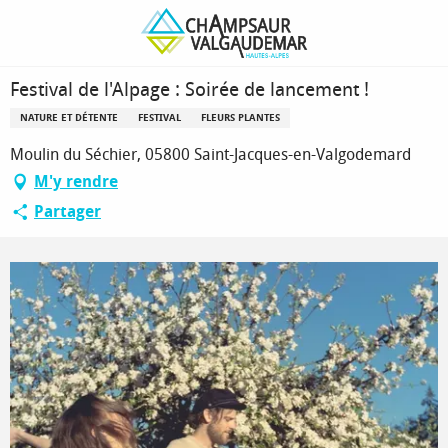
Aller
Page d’accueil
Festival de l'Alpage : Soirée de lancement !
au
contenu
principal
Festival de l'Alpage : Soirée de lancement !
NATURE ET DÉTENTE
FESTIVAL
FLEURS PLANTES
Moulin du Séchier, 05800 Saint-Jacques-en-Valgodemard
M'y rendre
Partager