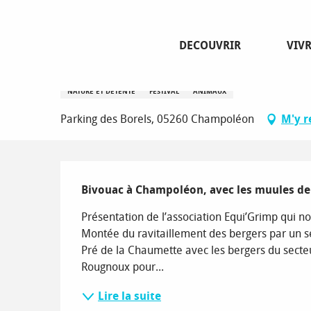
Aller
Page d’accueil
Festival de l'Alpage : Bivouac aux sources d
au
contenu
DECOUVRIR
VIV
principal
Festival de l'Alpage : Bivouac a
NATURE ET DÉTENTE
FESTIVAL
ANIMAUX
Parking des Borels, 05260 Champoléon
M'y r
Description
Bivouac à Champoléon, avec les muules de
Présentation de l’association Equi’Grimp qui n
Montée du ravitaillement des bergers par un se
Pré de la Chaumette avec les bergers du secteu
Rougnoux pour...
Lire la suite