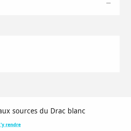
—
c aux sources du Drac blanc
'y rendre