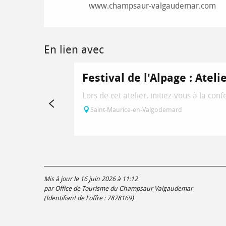
www.champsaur-valgaudemar.com
En lien avec
Festival de l'Alpage : Atel
Lors de cet atelier, initiez-vous à la con
Saint-Maurice-en-Valgodemard
Mis à jour le 16 juin 2026 à 11:12
par Office de Tourisme du Champsaur Valgaudemar
(Identifiant de l'offre :
7878169
)