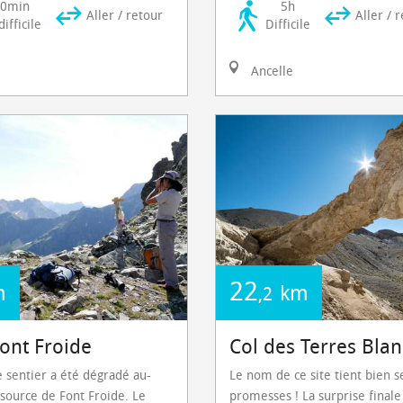
30min
5h
Aller / retour
Aller / 
ifficile
Difficile
Ancelle
22
m
km
,2
Font Froide
Col des Terres Bla
e sentier a été dégradé au-
Le nom de ce site tient bien s
 source de Font Froide. Le
promesses ! La surprise finale