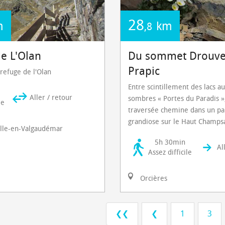
28
m
km
,8
de L'Olan
Du sommet Drouve
Prapic
 refuge de l'Olan
Entre scintillement des lacs au
Aller / retour
sombres « Portes du Paradis »
le
traversée chemine dans un p
grandiose sur le Haut Champs
lle-en-Valgaudémar
5h 30min
Al
Assez difficile
Orcières
❮❮
❮
1
3