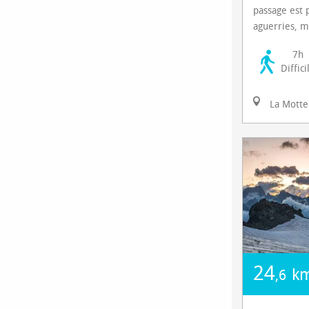
passage est 
aguerries, m
7h
Diffici
La Motte
24
k
,6