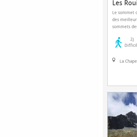
Les Rou
Le sommet d
des meilleur
sommets des 
2j
Diffici
La Chape