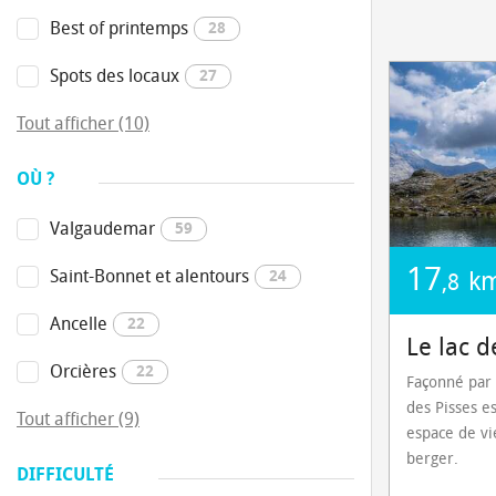
Best of printemps
28
Spots des locaux
27
Tout afficher (10)
OÙ ?
Valgaudemar
59
17
Saint-Bonnet et alentours
24
k
,8
Ancelle
22
Le lac d
Orcières
22
Façonné par l
des Pisses e
Tout afficher (9)
espace de vi
berger.
DIFFICULTÉ