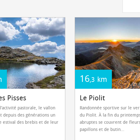
16
m
km
,3
es Pisses
Le Piolit
’activité pastorale, le vallon
Randonnée sportive sur le ver
st depuis des générations un
du Piolit. À la fin du printemp
e estival des brebis et de leur
abruptes se couvrent de fleurs
papillons et de butin...