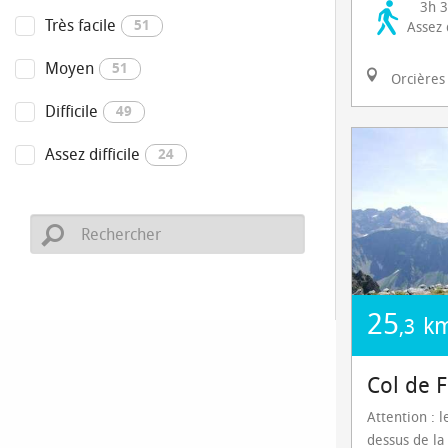
3h 
Très facile
51
Assez d
Moyen
51
Orcières
Difficile
49
Assez difficile
24
25
k
,3
Col de 
Attention : l
dessus de la