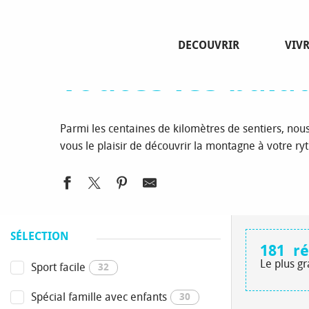
Aller
Page d’accueil
Découvrir
Rando et vélo
Balades e
au
contenu
DECOUVRIR
VIV
principal
Toutes les bal
Parmi les centaines de kilomètres de sentiers, no
vous le plaisir de découvrir la montagne à votre ry
SÉLECTION
181
ré
Le plus g
Sport facile
32
Spécial famille avec enfants
30