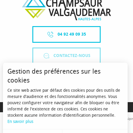
04 92 49 09 35
CONTACTEZ-NOUS
Gestion des préférences sur les
cookies
Ce site web active par défaut des cookies pour des outils de
mesure d'audience et des fonctionnalités anonymes. Vous
pouvez configurer votre navigateur afin de bloquer ou être
MENTIONS LÉGALES
informé de l'existence de ces cookies. Ces cookies ne
stockent aucune information d’identification personnelle.
Avec le concours de l'Union Européenne. L'Europe s'engage sur le Massif Alpin
En savoir plus