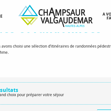
t randonnées
Toutes les balades et randonnées
A VO
RE
FA
ades et randonnées
us avons choisi une sélection d’itinéraires de randonnées péde
thme.
sultats
rand choix pour préparer votre séjour