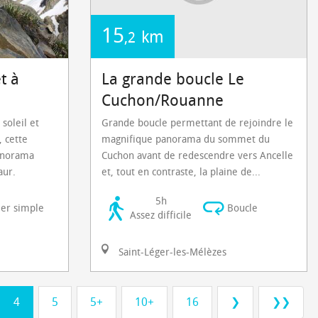
15
km
,2
t à
La grande boucle Le
Cuchon/Rouanne
 soleil et
Grande boucle permettant de rejoindre le
, cette
magnifique panorama du sommet du
anorama
Cuchon avant de redescendre vers Ancelle
aur.
et, tout en contraste, la plaine de...
5h
ler simple
Boucle
Assez difficile
Saint-Léger-les-Mélèzes
4
5
5+
10+
16
❯
❯❯