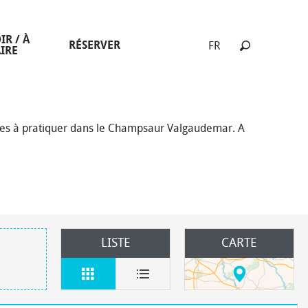
IR / À
RÉSERVER
FR
IRE
Recherche
stres à pratiquer dans le Champsaur Valgaudemar. A
LISTE
CARTE