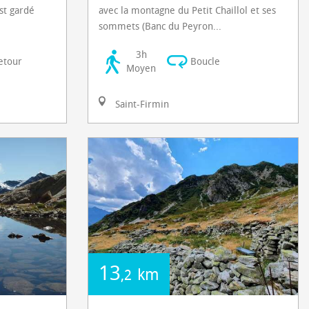
st gardé
avec la montagne du Petit Chaillol et ses
sommets (Banc du Peyron...
3h
retour
Boucle
Moyen
Saint-Firmin
13
km
,2