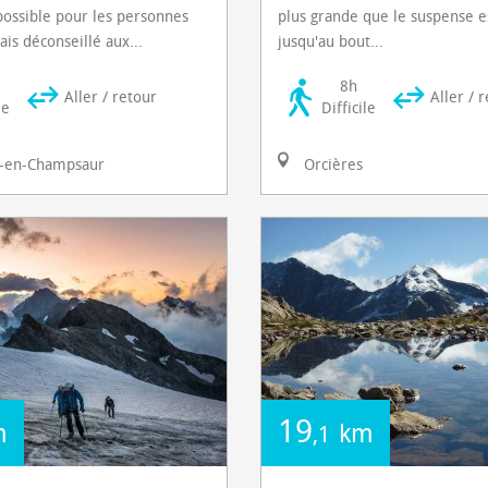
possible pour les personnes
plus grande que le suspense e
ais déconseillé aux...
jusqu'au bout...
8h
Aller / retour
Aller / 
le
Difficile
-en-Champsaur
Orcières
19
m
km
,1