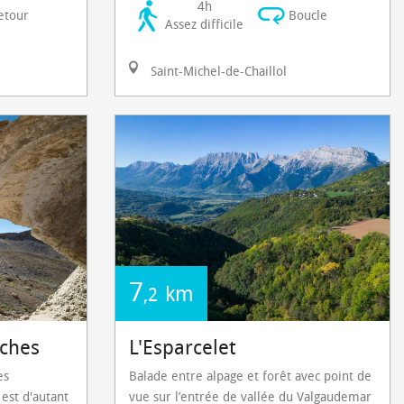
4h
retour
Boucle
Assez difficile
Saint-Michel-de-Chaillol
7
km
,2
nches
L'Esparcelet
es
Balade entre alpage et forêt avec point de
 est d'autant
vue sur l’entrée de vallée du Valgaudemar