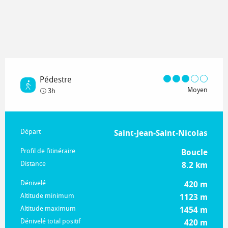
Pédestre
Moyen
3h
Informations pratiques
Départ
Saint-Jean-Saint-Nicolas
Profil de l’itinéraire
Boucle
Distance
8.2 km
Dénivelé
420 m
Altitude minimum
1123 m
Altitude maximum
1454 m
Dénivelé total positif
420 m