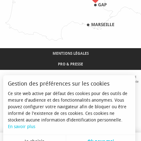
MENTIONS LÉGALES
PRO & PRESSE
Avec le concours de l'Union Européenne. L'Europe s'engage sur le Massif Alpin avec le fond
Européen de Développement Régional. Co-financé par le Conseil Régional Provence-Alpes-Côte
Gestion des préférences sur les cookies
d'Azur et l'Etat, Commissariat Général des Territoires - FNADT - CIMA
Ce site web active par défaut des cookies pour des outils de
mesure d'audience et des fonctionnalités anonymes. Vous
pouvez configurer votre navigateur afin de bloquer ou être
informé de l'existence de ces cookies. Ces cookies ne
stockent aucune information d’identification personnelle.
En savoir plus