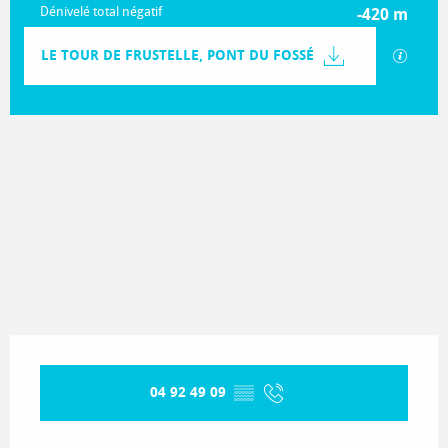
Dénivelé total négatif
-420 m
Documentation
LE TOUR DE FRUSTELLE, PONT DU FOSSÉ
SECTIO
420 m de Dénivelé
Dénivelé
Ouverture et coordonnées
04 92 49 09
▒▒