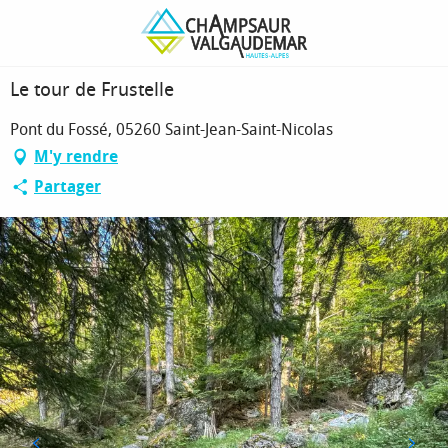
Aller
Page d’accueil
Le tour de Frustelle
au
contenu
principal
Le tour de Frustelle
Pont du Fossé, 05260 Saint-Jean-Saint-Nicolas
M'y rendre
Partager