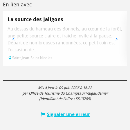
En lien avec
La source des Jaligons
Au dessus du hameau des Bonnets, au cœur de la forêt,
une petite source claire et fraîche invite à la pause.
Départ de nombreuses randonnées, ce petit coin est
l'occasion de...
Saint-Jean-Saint-Nicolas
Mis à jour le 09 juin 2026 à 16:22
par Office de Tourisme du Champsaur Valgaudemar
(Identifiant de l'offre :
5513709
)
Signaler une erreur