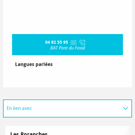
04 92 55 95
▒▒
BAT Pont du Fossé
Langues parlées
Langues parlées
En lien avec
Est une étape de
Les Roranches