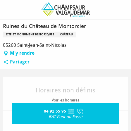
Aller
Page d’accueil
Ruines du Château de Montorcier
au
contenu
principal
Ruines du Château de Montorcier
SITE ET MONUMENT HISTORIQUES
CHÂTEAU
05260 Saint-Jean-Saint-Nicolas
M'y rendre
Partager
Ouverture et coordonnées
Horaires non définis
Voir les horaires
04 92 55 95
▒▒
BAT Pont du Fossé