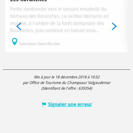
Petite randonnée vers le versant ensoleillé du
hameau des Roranches. Le sentier démarre en
montée, à l'ombre de la forêt domaniale des
Baumettes, puis continue en balcon sous...
Saint-Jean-Saint-Nicolas
Mis à jour le 18 décembre 2018 à 10:52
par Office de Tourisme du Champsaur Valgaudemar
(Identifiant de l'offre :
639354
)
Signaler une erreur