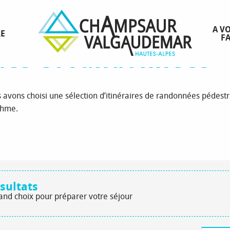
t randonnées
Toutes les balades et randonnées
A VO
RE
FA
ades et randonnées
us avons choisi une sélection d’itinéraires de randonnées péde
thme.
sultats
rand choix pour préparer votre séjour