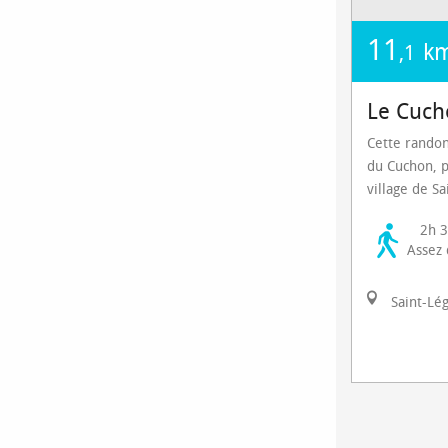
11
k
,1
Le Cuch
Cette rando
du Cuchon, p
village de Sa
2h 
Assez d
Saint-Lé