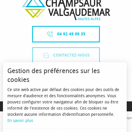
04 92 49 09 35
CONTACTEZ-NOUS
Gestion des préférences sur les
cookies
Ce site web active par défaut des cookies pour des outils de
mesure d'audience et des fonctionnalités anonymes. Vous
pouvez configurer votre navigateur afin de bloquer ou être
MENTIONS LÉGALES
informé de l'existence de ces cookies. Ces cookies ne
stockent aucune information d’identification personnelle.
Avec le concours de l'Union Européenne. L'Europe s'engage sur le Massif Alpin
En savoir plus