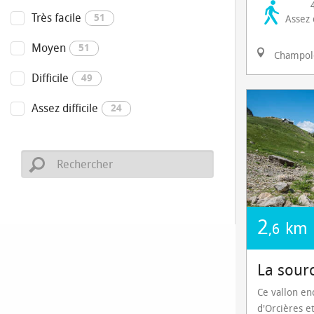
Très facile
51
Assez d
Moyen
51
Champol
Difficile
49
Assez difficile
24
2
km
,6
La sour
Ce vallon enc
d'Orcières e