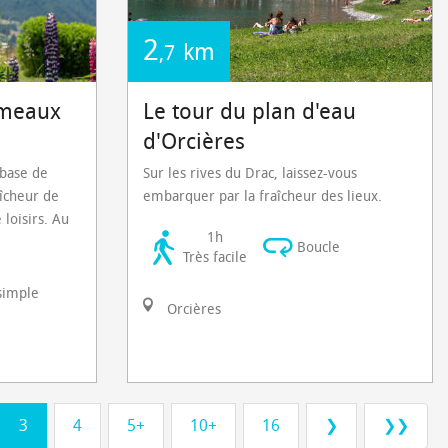
2
km
,7
ameaux
Le tour du plan d'eau
d'Orcières
 base de
Sur les rives du Drac, laissez-vous
aîcheur de
embarquer par la fraîcheur des lieux.
 loisirs. Au
1h
Boucle
Très facile
simple
Orcières
3
4
5+
10+
16
❯
❯❯