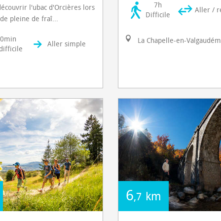
7h
découvrir l'ubac d'Orcières lors
Aller / 
Difficile
e pleine de fraî...
30min
La Chapelle-en-Valgaudém
Aller simple
ifficile
6
km
,7