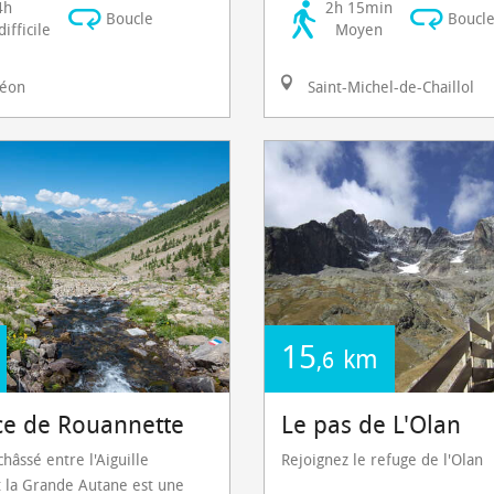
4h
2h 15min
Boucle
Boucl
ifficile
Moyen
éon
Saint-Michel-de-Chaillol
15
km
,6
ce de Rouannette
Le pas de L'Olan
hâssé entre l'Aiguille
Rejoignez le refuge de l'Olan
t la Grande Autane est une