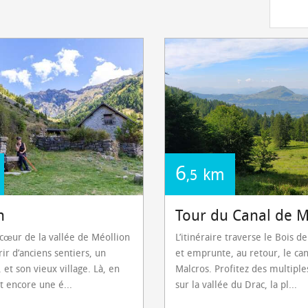
6
km
,5
n
Tour du Canal de M
cœur de la vallée de Méollion
L’itinéraire traverse le Bois de
ir d’anciens sentiers, un
et emprunte, au retour, le can
 et son vieux village. Là, en
Malcros. Profitez des multipl
t encore une é...
sur la vallée du Drac, la pl...