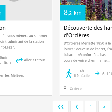
8
m
km
,2
on
Découverte des h
d'Orcières
nnée vous mènera au sommet
oint culminant de la station-
D’Orcières Merlette 1850 à la
int-Léger.
loisirs : douceur de l’adret, fr
l’ubac et réconfort à la base de
30min
Aller / retour
cours de votre chemineme...
ifficile
4h
Aller 
ger-les-Mélèzes
Très facile
Orcières
❮❮
❮
1
2