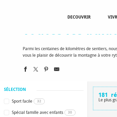
Aller
Page d’accueil
Découvrir
Rando et vélo
Balades e
au
contenu
DECOUVRIR
VIV
principal
Toutes les bal
Parmi les centaines de kilomètres de sentiers, no
vous le plaisir de découvrir la montagne à votre ry
SÉLECTION
181
ré
Le plus g
Sport facile
32
Spécial famille avec enfants
30