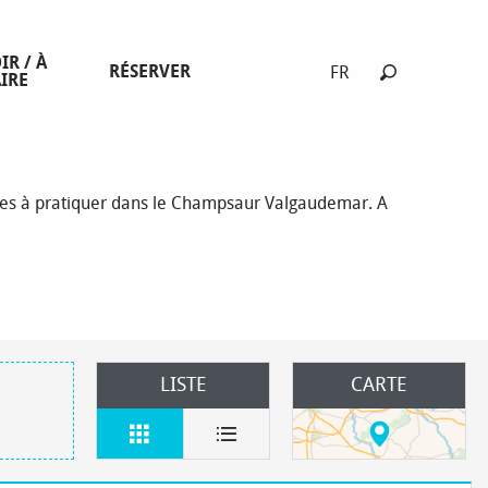
IR / À
RÉSERVER
FR
IRE
Recherche
stres à pratiquer dans le Champsaur Valgaudemar. A
LISTE
CARTE