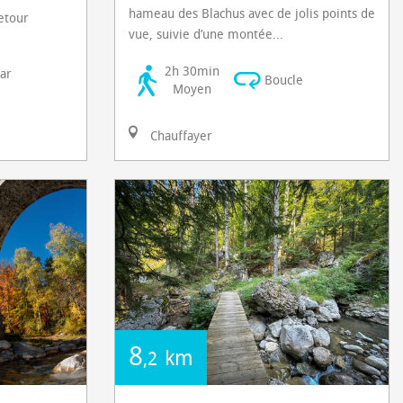
hameau des Blachus avec de jolis points de
retour
vue, suivie d’une montée...
2h 30min
ar
Boucle
Moyen
Chauffayer
8
km
,2