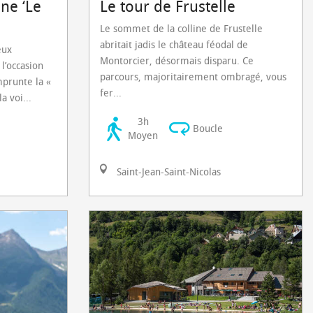
ne ‘Le
Le tour de Frustelle
Le sommet de la colline de Frustelle
abritait jadis le château féodal de
eux
Montorcier, désormais disparu. Ce
l’occasion
parcours, majoritairement ombragé, vous
prunte la «
fer...
a voi...
3h
Boucle
Moyen
Saint-Jean-Saint-Nicolas