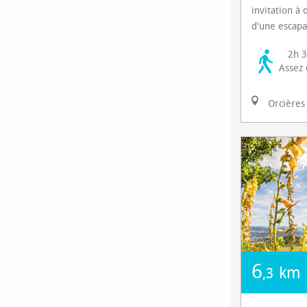
invitation à 
d'une escapad
2h 
Assez d
Orcières
6
km
,3