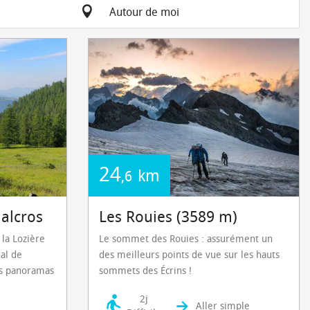
Autour de moi
24
km
,6
alcros
Les Rouies (3589 m)
 la Lozière
Le sommet des Rouies : assurément un
al de
des meilleurs points de vue sur les hauts
es panoramas
sommets des Écrins !
2j
Aller simple