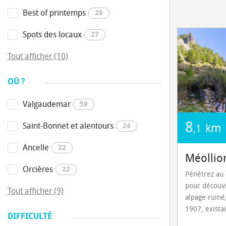
Best of printemps
28
Spots des locaux
27
Tout afficher (10)
OÙ ?
Valgaudemar
59
8
Saint-Bonnet et alentours
24
km
,1
Ancelle
22
Méollio
Orcières
22
Pénétrez au 
pour découvr
Tout afficher (9)
alpage ruiné,
1907, existai
DIFFICULTÉ