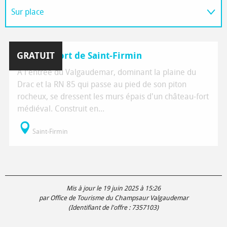
Sur place
À proximité
GRATUIT
Château fort de Saint-Firmin
À l'entrée du Valgaudemar, dominant la plaine du
Drac et la RN 85 qui passe au pied de son piton
rocheux, se dressent les murs épais d'un château-fort
médiéval. Construit en...
Saint-Firmin
Mis à jour le 19 juin 2025 à 15:26
par Office de Tourisme du Champsaur Valgaudemar
(Identifiant de l'offre :
7357103
)