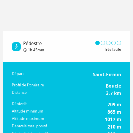
Pédestre
Très facile
1h 45min
Informations pratiques
Départ
Saint-Firmin
Profil de l’itinéraire
Boucle
Distance
3.7 km
Dénivelé
209 m
Altitude minimum
865 m
Altitude maximum
1017 m
Dénivelé total positif
210 m