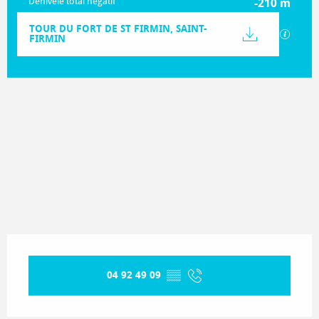
Dénivelé total négatif
-210 m
Documentation
TOUR DU FORT DE ST FIRMIN, SAINT-
SECTIO
FIRMIN
209 m de Dénivelé
Dénivelé
Ouverture et coordonnées
04 92 49 09
▒▒