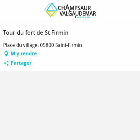
Aller
Page d’accueil
Tour du fort de St Firmin
au
contenu
principal
Spécial famille avec enfants
Tour du fort de St Firmin
Place du village, 05800 Saint-Firmin
M'y rendre
Partager