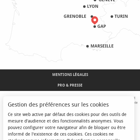
MENTIONS LÉGALES
PRO & PRESSE
Avec le concours de l'Union Européenne. L'Europe s'engage sur le Massif Alpin avec le fond
Européen de Développement Régional. Co-financé par le Conseil Régional Provence-Alpes-Côte
Gestion des préférences sur les cookies
d'Azur et l'Etat, Commissariat Général des Territoires - FNADT - CIMA
Ce site web active par défaut des cookies pour des outils de
mesure d'audience et des fonctionnalités anonymes. Vous
pouvez configurer votre navigateur afin de bloquer ou être
informé de l'existence de ces cookies. Ces cookies ne