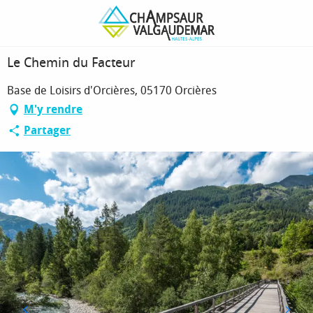
Aller
Page d’accueil
Le Chemin du Facteur
au
contenu
principal
Le Chemin du Facteur
Base de Loisirs d'Orcières, 05170 Orcières
M'y rendre
Partager