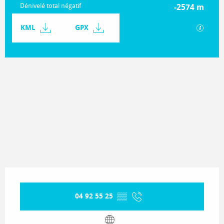
Dénivelé total négatif
-2574 m
Documentation
KML
GPX
SECTIO
2719 m de Dénivelé
Dénivelé
Ouverture et coordonnées
04 92 55 25
▒▒