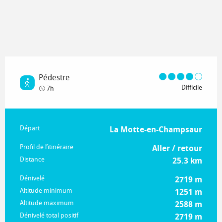
Pédestre
Difficile
7h
Informations pratiques
Départ
La Motte-en-Champsaur
Profil de l’itinéraire
Aller / retour
Distance
25.3 km
Dénivelé
2719 m
Altitude minimum
1251 m
Altitude maximum
2588 m
Dénivelé total positif
2719 m