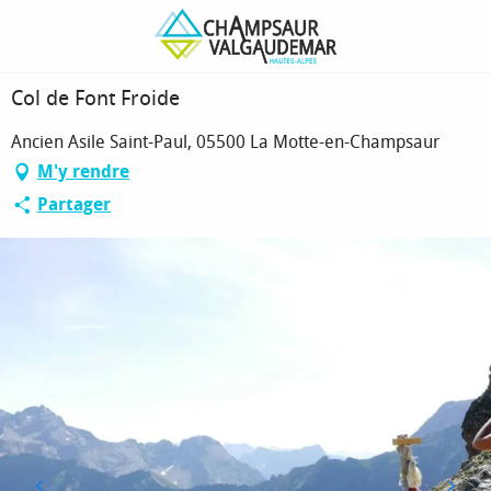
Aller
Page d’accueil
Col de Font Froide
au
contenu
principal
Col de Font Froide
Ancien Asile Saint-Paul, 05500 La Motte-en-Champsaur
M'y rendre
Partager