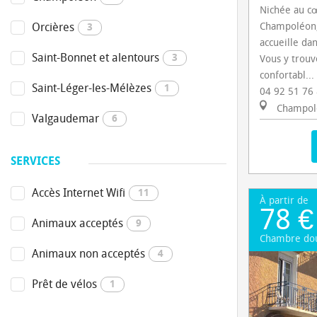
Nichée au cœ
Orcières
Champoléon, 
3
accueille da
Saint-Bonnet et alentours
3
Vous y trou
confortabl...
Saint-Léger-les-Mélèzes
1
04 92 51 76
Champol
Valgaudemar
6
SERVICES
Accès Internet Wifi
11
À partir de
78 €
Animaux acceptés
9
Chambre do
Animaux non acceptés
4
Prêt de vélos
1