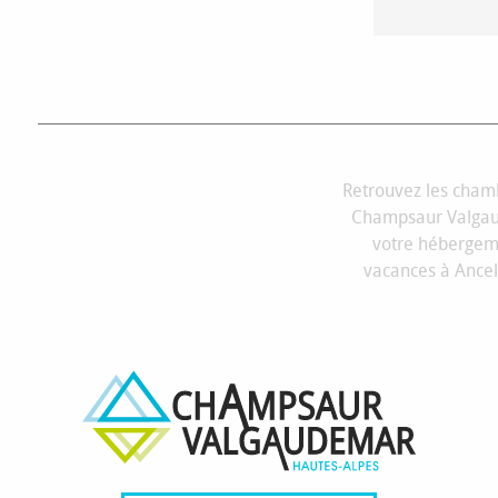
CHAMBR
Retrouvez les chamb
Champsaur Valgau
votre hébergeme
vacances à Ancel