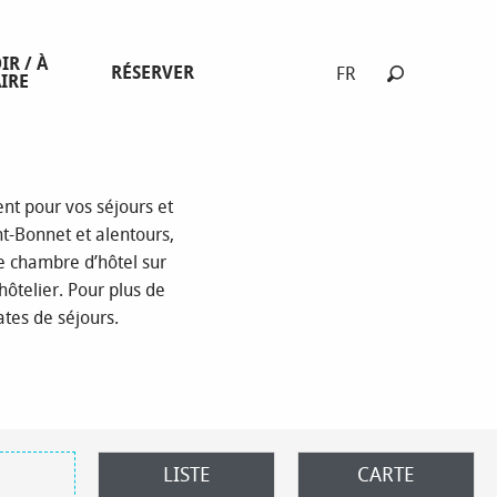
tels
IR / À
RÉSERVER
FR
IRE
Recherche
t pour vos séjours et
nt-Bonnet et alentours,
e chambre d’hôtel sur
hôtelier. Pour plus de
tes de séjours.
LISTE
CARTE