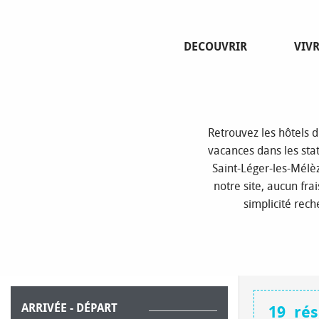
Aller
Page
au
contenu
DECOUVRIR
VIV
principal
Retrouvez les hôtels
vacances dans les stat
Saint-Léger-les-Mélè
notre site, aucun fra
simplicité rec
ARRIVÉE - DÉPART
19
rés