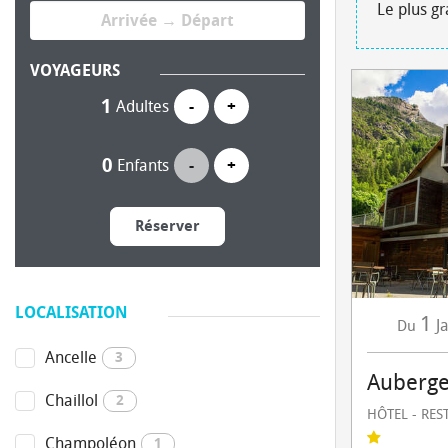
Le plus g
VOYAGEURS
Adultes
-
+
Enfants
-
+
Réserver
LOCALISATION
1
J
Du
Ancelle
3
Auberge
Chaillol
2
HÔTEL - RE
Champoléon
1