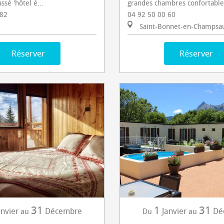
assé 'hôtel é...
grandes chambres confortables,
 82
04 92 50 00 60
Saint-Bonnet-en-Champsa
Réserver
Réserver
31
1
31
anvier
Décembre
Janvier
Dé
au
Du
au