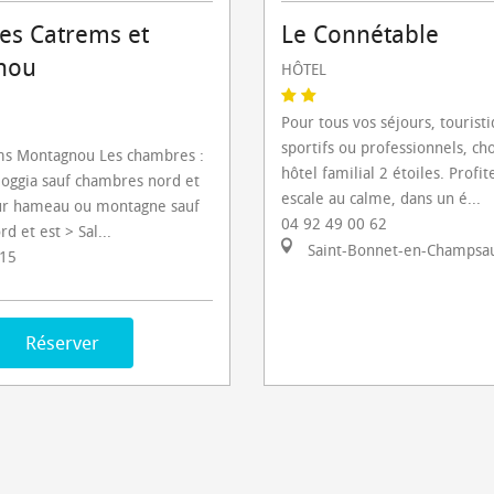
Les Catrems et
Le Connétable
nou
HÔTEL
Pour tous vos séjours, touristi
sportifs ou professionnels, ch
ms Montagnou Les chambres :
hôtel familial 2 étoiles. Profit
loggia sauf chambres nord et
escale au calme, dans un é...
sur hameau ou montagne sauf
04 92 49 00 62
d et est > Sal...
Saint-Bonnet-en-Champsa
 15
Réserver