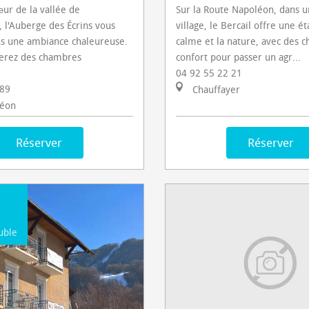
ur de la vallée de
Sur la Route Napoléon, dans u
l'Auberge des Écrins vous
village, le Bercail offre une é
ns une ambiance chaleureuse.
calme et la nature, avec des 
verez des chambres
confort pour passer un agr...
04 92 55 22 21
 89
Chauffayer
éon
Réserver
Réserver
uble