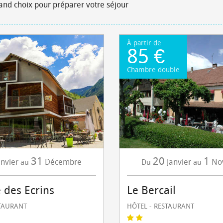
rand choix pour préparer votre séjour
À partir de
85 €
Chambre double
31
20
1
anvier
Décembre
Janvier
No
au
Du
au
 des Ecrins
Le Bercail
STAURANT
HÔTEL - RESTAURANT