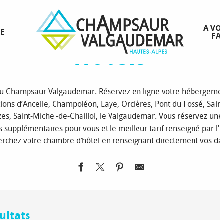
 d’accueil
Réserver votre séjour à la montagne
Hébergements
Hô
A VO
RE
FA
Hôtels
 du Champsaur Valgaudemar. Réservez en ligne votre hébergemen
ions d’Ancelle, Champoléon, Laye, Orcières, Pont du Fossé, Sai
zes, Saint-Michel-de-Chaillol, le Valgaudemar. Vous réservez un
is supplémentaires pour vous et le meilleur tarif renseigné par l’
herchez votre chambre d’hôtel en renseignant directement vos da
ultats