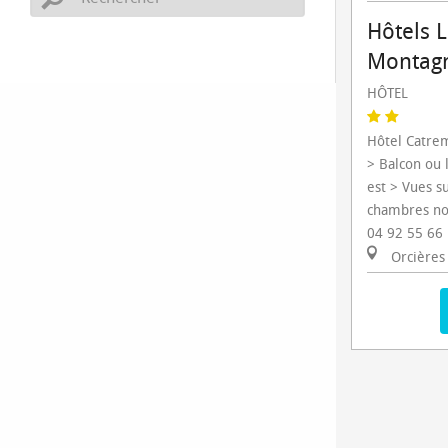
Hôtels 
Montag
HÔTEL
Hôtel Catre
> Balcon ou 
est > Vues 
chambres nor
04 92 55 66
Orcières