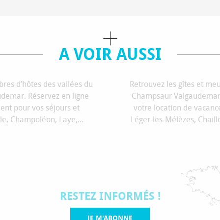
A VOIR AUSSI
ES D’HÔTES
GÎTES ET 
res d’hôtes des vallées du
Retrouvez les gîtes et me
demar. Réservez en ligne
Champsaur Valgaudemar. 
nt pour vos séjours et
votre location de vacance
le, Champoléon, Laye,...
Léger-les-Mélèzes, Chaillol
RESTEZ INFORMÉS !
JE M'ABONNE