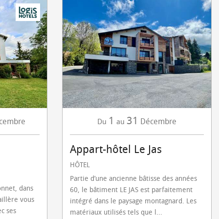
1
31
cembre
Décembre
Du
au
Appart-hôtel Le Jas
HÔTEL
Partie d’une ancienne bâtisse des années
onnet, dans
60, le bâtiment LE JAS est parfaitement
illère vous
intégré dans le paysage montagnard. Les
c ses
matériaux utilisés tels que l...