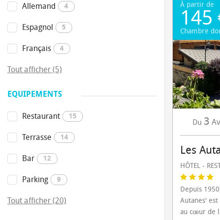
À partir de
Allemand
4
145 
Espagnol
5
Chambre do
Français
4
Tout afficher (5)
EQUIPEMENTS
Restaurant
15
3
Av
Du
Terrasse
14
Les Aut
Bar
12
HÔTEL - RE
Parking
9
Depuis 1950,
Tout afficher (20)
Autanes' est
au cœur de la