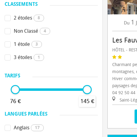
CLASSEMENTS
2 étoiles
8
1
Du
Non Classé
4
Les Fau
1 étoile
3
HÔTEL - RE
3 étoiles
1
Charmant pet
montagnes, d
TARIFS
Hiver comme
paysages depu
04 92 50 44
Saint-Lé
76 €
145 €
LANGUES PARLÉES
Anglais
17