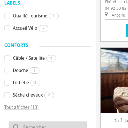
l'hôtel est cl
LABELS
04 92 50 82
Ancelle
Qualité Tourisme
1
Accueil Vélo
2
CONFORTS
Câble / Satellite
1
Douche
1
Lit bébé
2
Sèche cheveux
2
Tout afficher (13)
1
J
Du