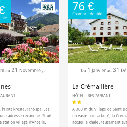
76 €
€
Chambre double
uble
21
1
31
ril
Novembre
,
...
Janvier
Dé
au
Du
au
anes
La Crémaillère
STAURANT
HÔTEL - RESTAURANT
 l'Hôtel-restaurant-spa 'Les
A 300 m du village de Saint B
 une adresse reconnue. Situé
un vaste parc arboré, la Créma
 station village d'Ancelle,
accueille chaleureusement ave