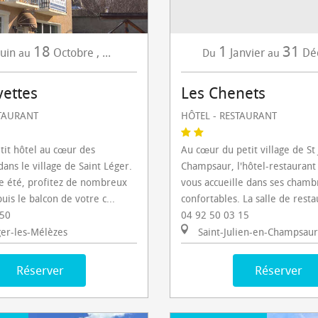
18
1
31
Juin
Octobre
,
...
Janvier
Dé
au
Du
au
vettes
Les Chenets
STAURANT
HÔTEL - RESTAURANT
it hôtel au cœur des
Au cœur du petit village de St 
ans le village de Saint Léger.
Champsaur, l'hôtel-restaurant 
 été, profitez de nombreux
vous accueille dans ses chamb
is le balcon de votre c...
confortables. La salle de resta
 50
04 92 50 03 15
ger-les-Mélèzes
Saint-Julien-en-Champsaur
Réserver
Réserver