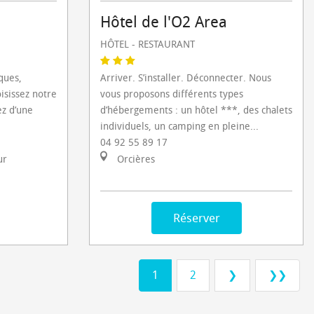
Hôtel de l'O2 Area
HÔTEL - RESTAURANT
ques,
Arriver. S’installer. Déconnecter. Nous
oisissez notre
vous proposons différents types
ez d’une
d’hébergements : un hôtel ***, des chalets
individuels, un camping en pleine...
04 92 55 89 17
ur
Orcières
Réserver
1
2
❯
❯❯