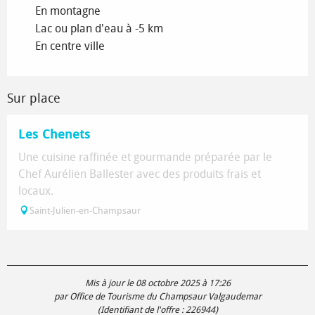
En montagne
Lac ou plan d'eau à -5 km
En centre ville
Sur place
Les Chenets
Une cuisine raffinée et gourmande préparée par le
Chef Aurélien Ballester avec des produits frais et
locaux.
Saint-Julien-en-Champsaur
Mis à jour le 08 octobre 2025 à 17:26
par Office de Tourisme du Champsaur Valgaudemar
(Identifiant de l'offre :
226944
)