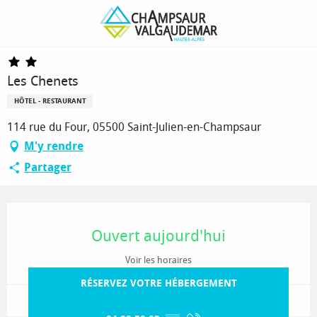
Aller
Page d’accueil
Les Chenets
au
contenu
principal
Les Chenets
HÔTEL - RESTAURANT
114 rue du Four, 05500 Saint-Julien-en-Champsaur
M'y rendre
Partager
Ouverture et coordonnées
Ouvert aujourd'hui
Voir les horaires
RÉSERVEZ VOTRE HÉBERGEMENT