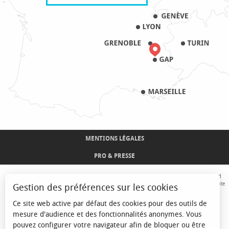
MENTIONS LÉGALES
PRO & PRESSE
Avec le concours de l'Union Européenne. L'Europe s'engage sur le Massif Alpin avec le fond
Européen de Développement Régional. Co-financé par le Conseil Régional Provence-Alpes-Côte
Gestion des préférences sur les cookies
d'Azur et l'Etat, Commissariat Général des Territoires - FNADT - CIMA
Ce site web active par défaut des cookies pour des outils de
mesure d'audience et des fonctionnalités anonymes. Vous
pouvez configurer votre navigateur afin de bloquer ou être