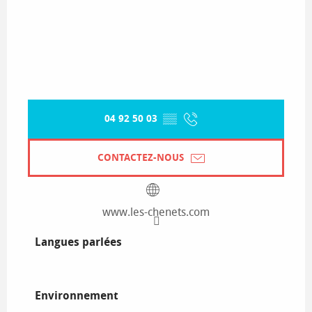
04 92 50 03
▒▒
CONTACTEZ-NOUS
www.les-chenets.com
Langues parlées
Langues parlées
Environnement
Environnement