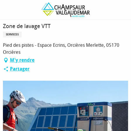
Aller
Page d’accueil
Zone de lavage VTT
au
contenu
principal
Zone de lavage VTT
SERVICES
Pied des pistes - Espace Ecrins, Orcières Merlette, 05170
Orcières
M'y rendre
Partager