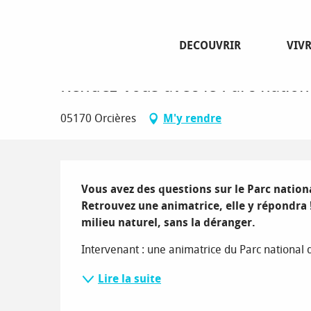
Aller
Page d’accueil
Rendez-vous avec le Parc national des Ecrin
au
contenu
DECOUVRIR
VIV
principal
Vendredi 28 août de 09:00 à 12:00
Rendez-vous avec le Parc nationa
05170 Orcières
M'y rendre
Description
Vous avez des questions sur le Parc national d
Retrouvez une animatrice, elle y répondra 
milieu naturel, sans la déranger.
Intervenant : une animatrice du Parc national de
Lire la suite