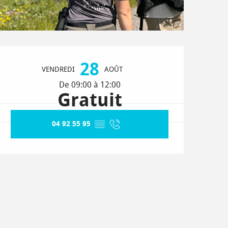
Ouverture et coordonnées
28
VENDREDI
AOÛT
De 09:00 à 12:00
Gratuit
04 92 55 95
▒▒