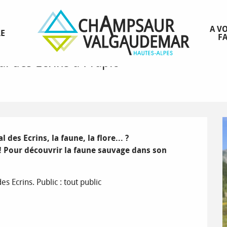
s à Prapic
A VO
RE
FA
l des Ecrins à Prapic
es Ecrins, la faune, la flore... ? 

! Pour découvrir la faune sauvage dans son 
s Ecrins. Public : tout public