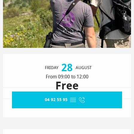
Opening hours & contact details
28
FRIDAY
AUGUST
From 09:00 to 12:00
Free
04 92 55 95
▒▒
Description