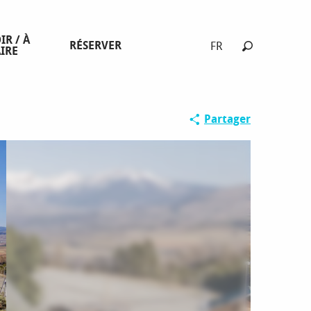
IR / À
RÉSERVER
FR
IRE
Recherche
Partager