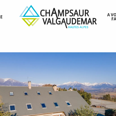
A VO
RE
FA