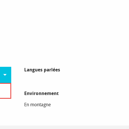
Langues parlées
Langues parlées
Environnement
Environnement
En montagne