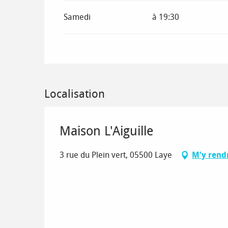
Du
7 février 2026
au
8 mars 2026
Samedi
à 19:30
Du
9 mars 2026
au
3 juillet 2026
Du
1 septembre 2026
au
19 décembre 2026
Localisation
Du
20 décembre 2026
au
4 janvier 2027
Maison L'Aiguille
3 rue du Plein vert, 05500 Laye
M'y rend