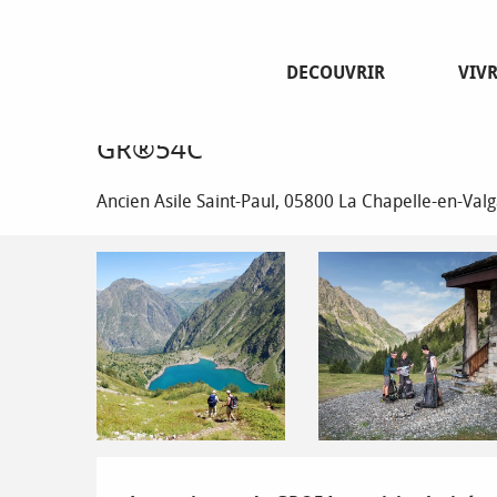
Aller
Page d’accueil
GR®54 - Tour de l'Oisans et des Ecrins de
au
contenu
DECOUVRIR
VIV
principal
GR®54 - Tour de l'Oisans et des
GR®54C
Ancien Asile Saint-Paul, 05800 La Chapelle-en-Va
Description