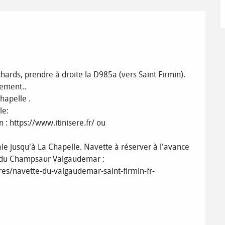
chards, prendre à droite la D985a (vers Saint Firmin). 
ement..

hapelle .

e:

: https://www.itinisere.fr/ ou 
ale jusqu'à La Chapelle. Navette à réserver à l'avance 
sme du Champsaur Valgaudemar : 
s/navette-du-valgaudemar-saint-firmin-fr-