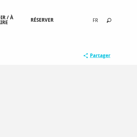
IR / À
RÉSERVER
FR
IRE
Recherche
ar, par le GR®54B et le
Partager