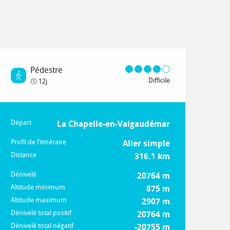
Pédestre
Difficile
12j
Départ
Informations pratiques
La Chapelle-en-Valgaudémar
Profil de l’itinéraire
Aller simple
Distance
316.1 km
Dénivelé
20764 m
Altitude minimum
875 m
Altitude maximum
2907 m
Dénivelé total positif
20764 m
Dénivelé total négatif
-20755 m