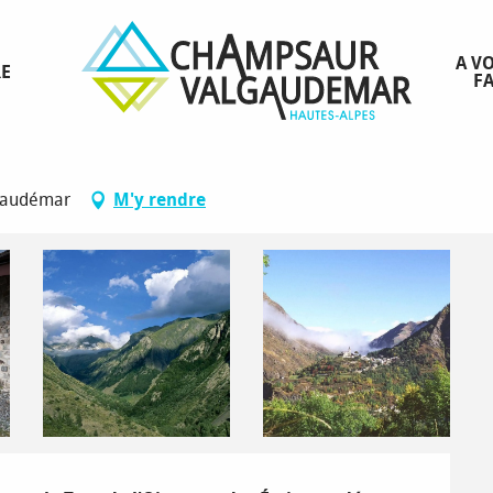
puis La Chapelle-en-Valgaudemar, par le GR®54B et le GR®54C
A VO
RE
FA
 Ecrins depuis La Chapelle-en-Valgaudem
lgaudémar
M'y rendre