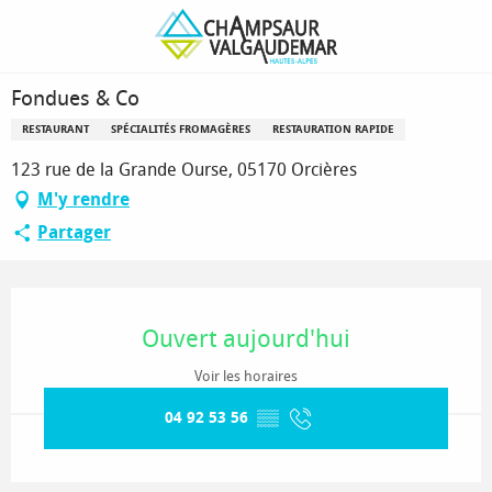
Aller
Page d’accueil
Fondues & Co
au
contenu
principal
Fondues & Co
RESTAURANT
SPÉCIALITÉS FROMAGÈRES
RESTAURATION RAPIDE
123 rue de la Grande Ourse, 05170 Orcières
M'y rendre
Partager
Ouverture et coordonnées
Ouvert aujourd'hui
Voir les horaires
04 92 53 56
▒▒