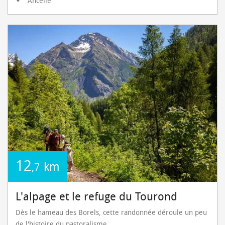
Ancelle
12
km
,7
L'alpage et le refuge du Tourond
Dès le hameau des Borels, cette randonnée déroule un peu
de l'histoire du pastoralisme.