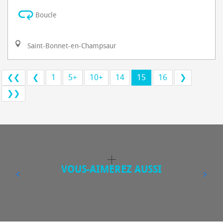
Boucle
Saint-Bonnet-en-Champsaur
❮❮
❮
1
5+
10+
14
15
16
❯
❯❯
VOUS-AIMEREZ AUSSI
BALADES FACILES EN FAMILLE