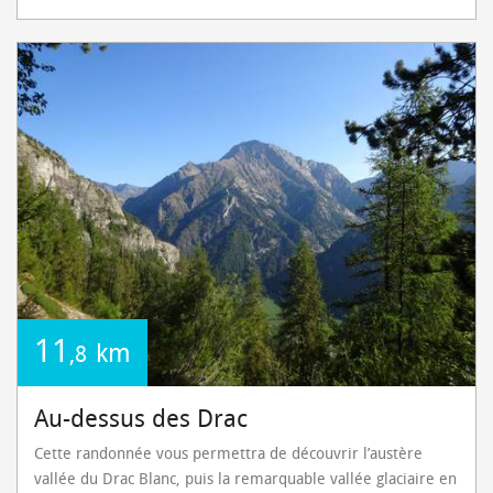
11
km
,8
Au-dessus des Drac
Cette randonnée vous permettra de découvrir l’austère
vallée du Drac Blanc, puis la remarquable vallée glaciaire en