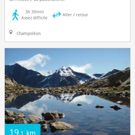
3h 30min
Aller / retour
Assez difficile
Champoléon
19
km
,1