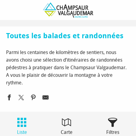
Aller
Page d’accueil
Découvrir
Rando et vélo
au
Balades et randonnées
Toutes les balades et randonnées
contenu
principal
Toutes les balades et randonnées
Parmi les centaines de kilomètres de sentiers, nous
avons choisi une sélection d’itinéraires de randonnées
pédestres à pratiquer dans le Champsaur Valgaudemar.
A vous le plaisir de découvrir la montagne à votre
rythme.
Liste
Carte
Filtres