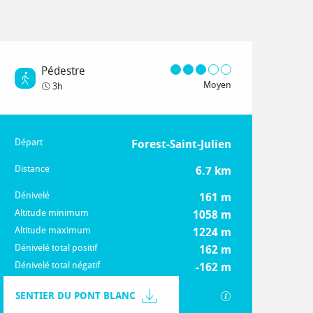
Pédestre
Moyen
3h
Départ
Informations pratiques
Forest-Saint-Julien
Distance
6.7 km
Dénivelé
161 m
Altitude minimum
1058 m
Altitude maximum
1224 m
Dénivelé total positif
162 m
Dénivelé total négatif
-162 m
Documentation
SENTIER DU PONT BLANC
SECTIONS.TOURIS