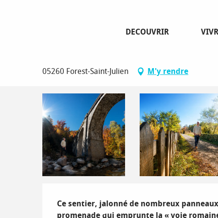
Aller
Page d’accueil
Sentier du Patrimoine ‘Le Pont blanc’
au
contenu
DECOUVRIR
VIV
principal
Sentier du Patrimoine ‘Le Pont b
05260 Forest-Saint-Julien
M'y rendre
Description
Ce sentier, jalonné de nombreux panneaux d
promenade qui emprunte la « voie romaine» 