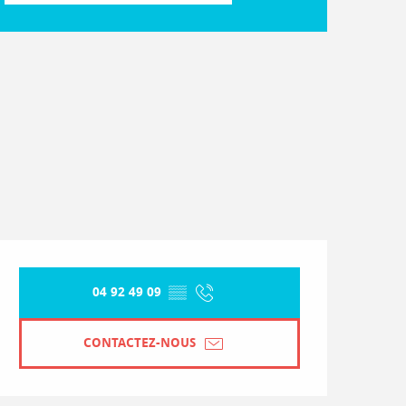
Dénivelé
161 m de Dénivelé
Ouverture et coordonnées
04 92 49 09
▒▒
CONTACTEZ-NOUS