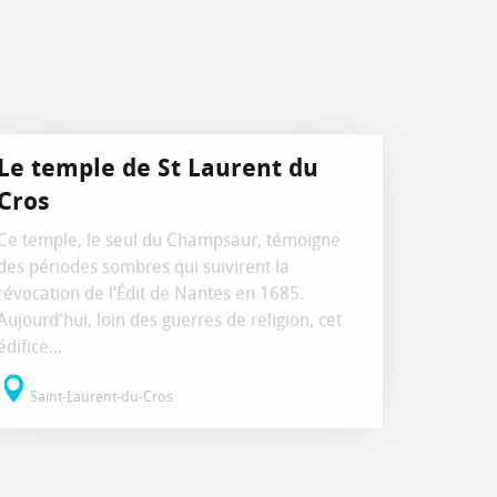
Le temple de St Laurent du
Cros
Ce temple, le seul du Champsaur, témoigne
des périodes sombres qui suivirent la
révocation de l’Édit de Nantes en 1685.
Aujourd'hui, loin des guerres de religion, cet
édifice...
Saint-Laurent-du-Cros