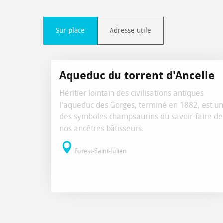
Sur place
Adresse utile
Aqueduc du torrent d'Ancelle
Héritier lointain des civilisations antiques
l'aqueduc des Gorges, terminé en 1882, est un
des symboles champsaurins du savoir-faire de
nos ancêtres bâtisseurs.
Forest-Saint-Julien