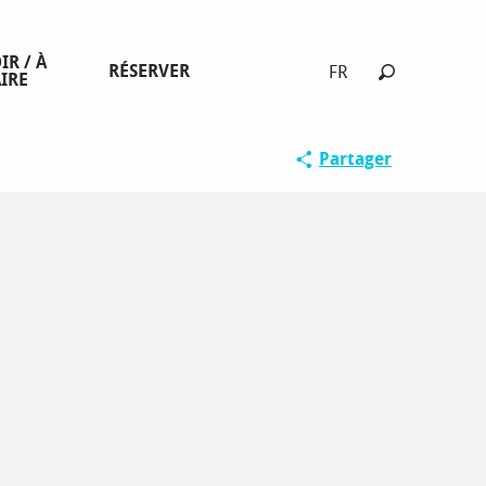
IR / À
RÉSERVER
FR
IRE
Recherche
Spécial fami
Partager