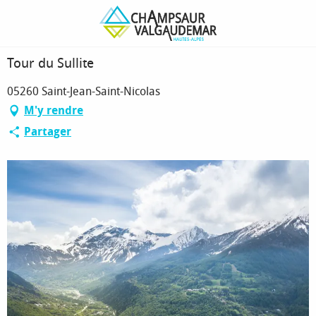
Aller
Page d’accueil
Tour du Sullite
au
contenu
principal
Tour du Sullite
05260 Saint-Jean-Saint-Nicolas
M'y rendre
Partager