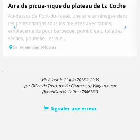
Aire de pique-nique du plateau de La Coche
Au-dessus de Pont-du-Fossé, une aire aménagée dans
les petits champs sous les mélèzes avec tables,
emplacements pour barbecue, point d'eau, toilettes
sèches, poubelle...et vue...
Saint-Jean-Saint-Nicolas
Mis à jour le 11 juin 2026 à 11:39
par Office de Tourisme du Champsaur Valgaudemar
(Identifiant de l'offre :
7866361
)
Signaler une erreur