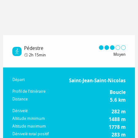
Pédestre
Moyen
2h 15min
Informations pratiques
Départ
Saint-Jean-Saint-Nicolas
Profil de l’itinéraire
Boucle
Distance
5.6 km
Dénivelé
282 m
Altitude minimum
1488 m
Altitude maximum
1778 m
Dénivelé total positif
283 m