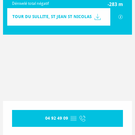
Dénivelé total négatif
-283 m
Documentation
TOUR DU SULLITE, ST JEAN ST NICOLAS
SECTIO
282 m de Dénivelé
Dénivelé
Ouverture et coordonnées
04 92 49 09
▒▒