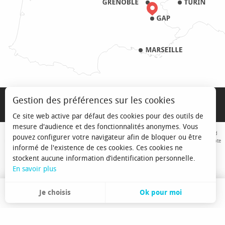
MENTIONS LÉGALES
Gestion des préférences sur les cookies
PRO & PRESSE
Ce site web active par défaut des cookies pour des outils de
mesure d'audience et des fonctionnalités anonymes. Vous
Avec le concours de l'Union Européenne. L'Europe s'engage sur le Massif Alpin avec le fond
pouvez configurer votre navigateur afin de bloquer ou être
Européen de Développement Régional. Co-financé par le Conseil Régional Provence-Alpes-Côte
informé de l'existence de ces cookies. Ces cookies ne
d'Azur et l'Etat, Commissariat Général des Territoires - FNADT - CIMA
stockent aucune information d’identification personnelle.
En savoir plus
Je choisis
Ok pour moi
FR
Recherche