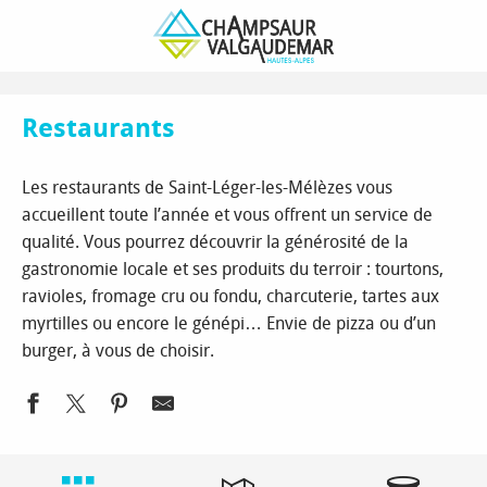
Aller
Page d’accueil
Découvrir
Nos villages-stations de montagne
au
Saint-Léger-les-Mélèzes
Restaurants
contenu
principal
Restaurants
Les restaurants de Saint-Léger-les-Mélèzes vous
accueillent toute l’année et vous offrent un service de
qualité. Vous pourrez découvrir la générosité de la
gastronomie locale et ses produits du terroir : tourtons,
ravioles, fromage cru ou fondu, charcuterie, tartes aux
myrtilles ou encore le génépi… Envie de pizza ou d’un
burger, à vous de choisir.