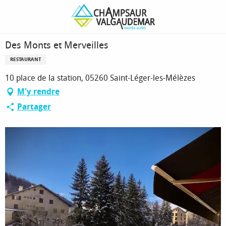
Aller
Page d’accueil
Des Monts et Merveilles
au
contenu
principal
Des Monts et Merveilles
RESTAURANT
10 place de la station, 05260 Saint-Léger-les-Mélèzes
M'y rendre
Partager