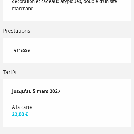
décoration et cadeaux atypiques, doublé d'un site 
marchand.
Prestations
Terrasse
Tarifs
Du
Jusqu'au
5 mars 2026
5 mars 2027
au
5 mars 2027
A la carte
22,00 €