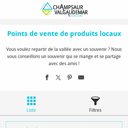
Aller
Page d’accueil
À voir / à faire
Marchés et produits locaux
au
Points de vente de produits locaux
contenu
principal
Points de vente de produits locaux
Vous voulez repartir de la vallée avec un souvenir ? Nous
vous conseillons un souvenir qui se mange et se partage
avec des amis !
Liste
Filtres