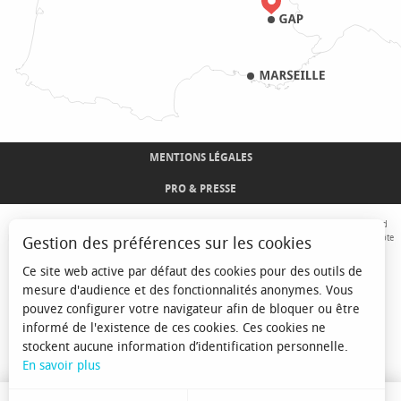
MENTIONS LÉGALES
PRO & PRESSE
Avec le concours de l'Union Européenne. L'Europe s'engage sur le Massif Alpin avec le fond
Européen de Développement Régional. Co-financé par le Conseil Régional Provence-Alpes-Côte
Gestion des préférences sur les cookies
d'Azur et l'Etat, Commissariat Général des Territoires - FNADT - CIMA
Ce site web active par défaut des cookies pour des outils de
mesure d'audience et des fonctionnalités anonymes. Vous
pouvez configurer votre navigateur afin de bloquer ou être
informé de l'existence de ces cookies. Ces cookies ne
stockent aucune information d’identification personnelle.
En savoir plus