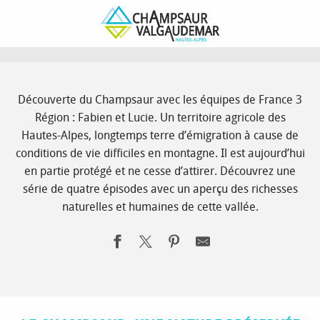
Aller
Page d’accueil
Vivre
Vallées vivantes
Vie locale
au
Savoir faire en Champsaur
contenu
principal
Découverte du Champsaur avec les équipes de France 3
Région : Fabien et Lucie. Un territoire agricole des
Hautes-Alpes, longtemps terre d’émigration à cause de
conditions de vie difficiles en montagne. Il est aujourd’hui
en partie protégé et ne cesse d’attirer. Découvrez une
série de quatre épisodes avec un aperçu des richesses
naturelles et humaines de cette vallée.