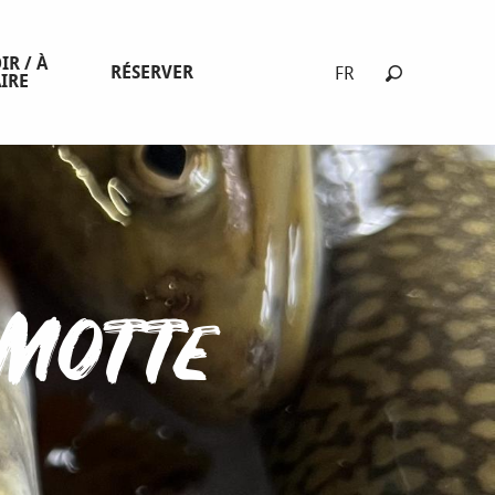
IR / À
RÉSERVER
FR
IRE
Recherche
 Motte