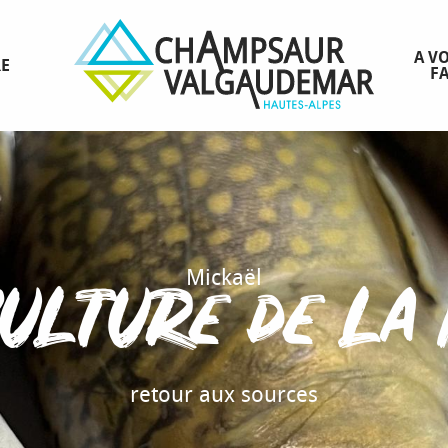
A VO
RE
FA
culture de la
Mickaël
retour aux sources