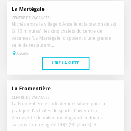
La Martégale
CENTRE DE VACANCES
Nichés entre le village d'Ancelle et la station de ski
(à 10 minutes), les cinq chalets du centre de
vacances 'La Martégale' disposent d’une grande
salle de restaurant...
Ancelle
LIRE LA SUITE
La Fromentière
CENTRE DE VACANCES
La Fromentière est idéalement située pour la
pratique d'activités de sports d'hiver et la
découverte du milieu montagnard en toutes
saisons. Centre agréé DDJS (90 places) et...