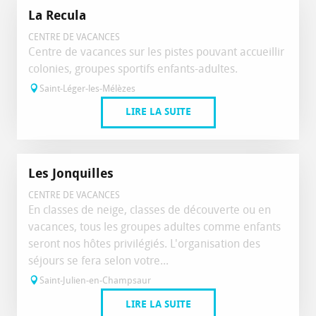
La Recula
CENTRE DE VACANCES
Centre de vacances sur les pistes pouvant accueillir
colonies, groupes sportifs enfants-adultes.
Saint-Léger-les-Mélèzes
LIRE LA SUITE
Les Jonquilles
CENTRE DE VACANCES
En classes de neige, classes de découverte ou en
vacances, tous les groupes adultes comme enfants
seront nos hôtes privilégiés. L'organisation des
séjours se fera selon votre...
Saint-Julien-en-Champsaur
LIRE LA SUITE