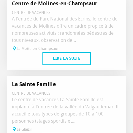
Centre de Molines-en-Champsaur
CENTRE DE VACANCES
A l’entrée du Parc National des Ecrins, le centre de
vacances de Molines offre un cadre propice à de
nombreuses activités : randonnées pédestres de
tous niveaux, observation de...
La Motte-en-Champsaur
LIRE LA SUITE
La Sainte Famille
CENTRE DE VACANCES
Le centre de vacances La Sainte Famille est
implanté à l'entrée de la vallée du Valgaudemar. Il
accueille tous types de groupes de 10 à 100
personnes (stages sportifs et...
Le Glaizil