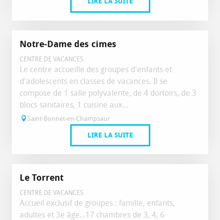
LIRE LA SUITE
Notre-Dame des cimes
CENTRE DE VACANCES
Le centre accueille des groupes d'enfants et
d'adolescents en classes de vacances. Il se
compose de 1 salle polyvalente, de 4 dortoirs, de 3
blocs sanitaires, 1 cuisine aux...
Saint-Bonnet-en-Champsaur
LIRE LA SUITE
Le Torrent
CENTRE DE VACANCES
Accueil exclusif de groupes : famille, enfants,
adultes et 3e âge...17 chambres de 3, 4, 6