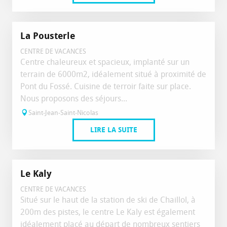
La Pousterle
CENTRE DE VACANCES
Centre chaleureux et spacieux, implanté sur un
terrain de 6000m2, idéalement situé à proximité de
Pont du Fossé. Cuisine de terroir faite sur place.
Nous proposons des séjours...
Saint-Jean-Saint-Nicolas
LIRE LA SUITE
Le Kaly
CENTRE DE VACANCES
Situé sur le haut de la station de ski de Chaillol, à
200m des pistes, le centre Le Kaly est également
idéalement placé au départ de nombreux sentiers