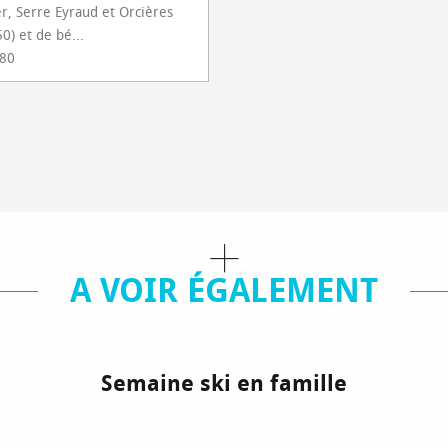
er, Serre Eyraud et Orcières
0) et de bé...
 80
A VOIR ÉGALEMENT
Semaine ski en famille