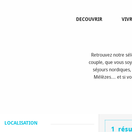
Aller
Page 
au
contenu
DECOUVRIR
VIV
principal
Retrouvez notre séle
couple, que vous soye
séjours nordiques, 
Mélèzes… et si vou
LOCALISATION
1
résu