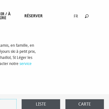
éjours
IR / À
RÉSERVER
FR
IRE
Recherche
 amis, en famille, en
ours ski à petit prix,
aillol, St Léger les
tacter notre
service
LISTE
CARTE