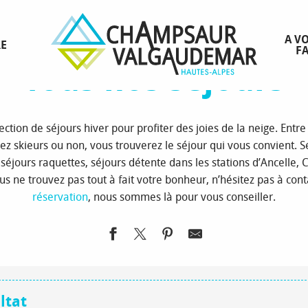
d’accueil
Réserver votre séjour à la montagne
Séjours
Tous nos s
A VO
RE
FA
Tous nos séjours
ction de séjours hiver pour profiter des joies de la neige. Entre
z skieurs ou non, vous trouverez le séjour qui vous convient. Séj
séjours raquettes, séjours détente dans les stations d’Ancelle, Ch
s ne trouvez pas tout à fait votre bonheur, n’hésitez pas à con
réservation
, nous sommes là pour vous conseiller.
ltat