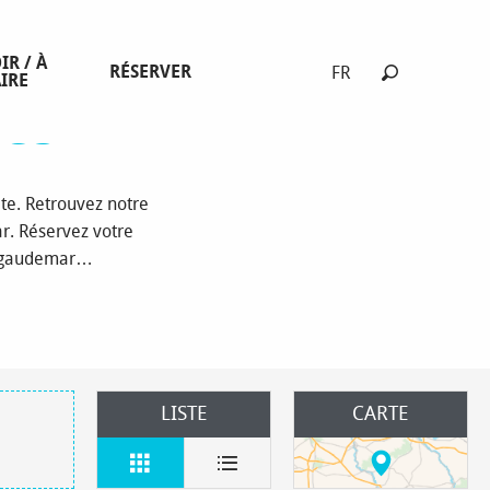
ts insolites
IR / À
RÉSERVER
FR
IRE
Recherche
tes
te. Retrouvez notre
r. Réservez votre
Valgaudemar…
LISTE
CARTE