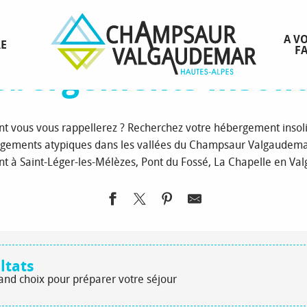
il
Réserver votre séjour à la montagne
Hébergements
Hébergemen
A VO
RE
FA
bergements insoli
ont vous vous rappellerez ? Recherchez votre hébergement insoli
rgements atypiques dans les vallées du Champsaur Valgaudema
 à Saint-Léger-les-Mélèzes, Pont du Fossé, La Chapelle en 
ltats
rand choix pour préparer votre séjour