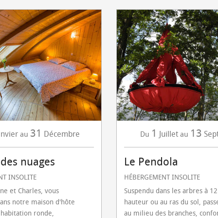
31
1
13
anvier
Décembre
Juillet
Sep
au
Du
au
 des nuages
Le Pendola
T INSOLITE
HÉBERGEMENT INSOLITE
ine et Charles, vous
Suspendu dans les arbres à 1
dans notre maison d'hôte
hauteur ou au ras du sol, pass
habitation ronde,
au milieu des branches, conf