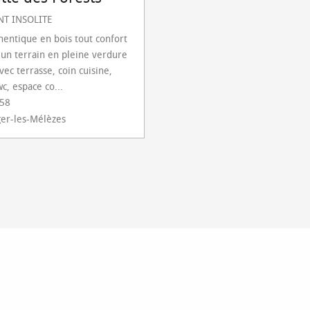
T INSOLITE
hentique en bois tout confort
r un terrain en pleine verdure
ec terrasse, coin cuisine,
wc, espace co...
 58
ger-les-Mélèzes