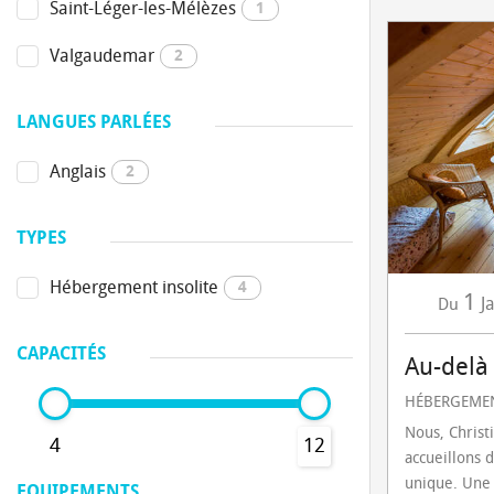
Saint-Léger-les-Mélèzes
1
Valgaudemar
2
LANGUES PARLÉES
Anglais
2
TYPES
Hébergement insolite
4
1
J
Du
CAPACITÉS
Au-delà
HÉBERGEMEN
Nous, Christ
4
12
accueillons 
unique. Une 
EQUIPEMENTS