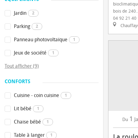
bioclimatiqu
bois de 240..
Jardin
2
04 92 21 40
Chauffay
Parking
2
Panneau photovoltaïque
1
Jeux de société
1
Tout afficher (9)
CONFORTS
Cuisine - coin cuisine
1
Lit bébé
1
1
J
Du
Chaise bébé
1
Table à langer
1
La roulo