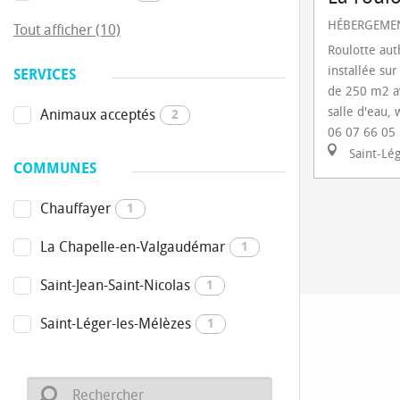
HÉBERGEMEN
Tout afficher (10)
Roulotte aut
installée su
SERVICES
de 250 m2 av
salle d'eau, 
Animaux acceptés
2
06 07 66 05
Saint-Lé
COMMUNES
Chauffayer
1
La Chapelle-en-Valgaudémar
1
Saint-Jean-Saint-Nicolas
1
Saint-Léger-les-Mélèzes
1