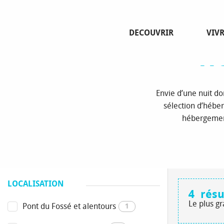
Aller
Page d’accue
au
contenu
DECOUVRIR
VIV
principal
Hé
Envie d’une nuit d
sélection d’hébe
hébergement
LOCALISATION
4
résu
Le plus g
Pont du Fossé et alentours
1