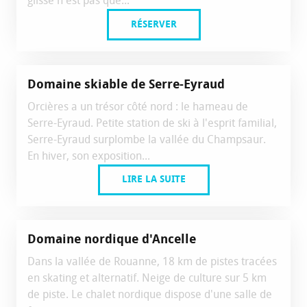
glisse n'est pas que...
RÉSERVER
Domaine skiable de Serre-Eyraud
Orcières a un trésor côté nord : le hameau de
Serre-Eyraud. Petite station de ski à l'esprit familial,
Serre-Eyraud surplombe la vallée du Champsaur.
En hiver, son exposition...
LIRE LA SUITE
Domaine nordique d'Ancelle
Dans la vallée de Rouanne, 18 km de pistes tracées
en skating et alternatif. Neige de culture sur 5 km
de piste. Le chalet nordique dispose d'une salle de