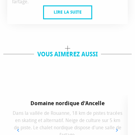
fartage.
LIRE LA SUITE
VOUS AIMEREZ AUSSI
LOCATION MATÉRIEL
COURS DE SKI
Domaine nordique d'Ancelle
Dans la vallée de Rouanne, 18 km de pistes tracées
en skating et alternatif. Neige de culture sur 5 km
de piste. Le chalet nordique dispose d'une salle de
fartage.