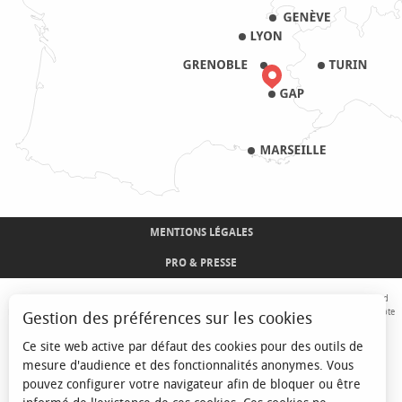
MENTIONS LÉGALES
PRO & PRESSE
Avec le concours de l'Union Européenne. L'Europe s'engage sur le Massif Alpin avec le fond
Européen de Développement Régional. Co-financé par le Conseil Régional Provence-Alpes-Côte
Gestion des préférences sur les cookies
d'Azur et l'Etat, Commissariat Général des Territoires - FNADT - CIMA
Ce site web active par défaut des cookies pour des outils de
mesure d'audience et des fonctionnalités anonymes. Vous
pouvez configurer votre navigateur afin de bloquer ou être