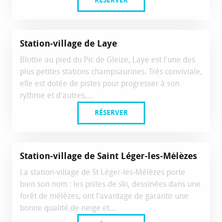
RÉSERVER
Réservable
Station-village de Laye
Blottie au pied du Pic de Gleize, Laye est l'une des
plus petites stations champsaurines. Très conviviale,
elle est dotée de pistes pour progresser à son
rythme et d'autres,...
RÉSERVER
Réservable
Station-village de Saint Léger-les-Mélèzes
La station-village de St Léger-les-Mélèzes porte
bien son nom : les pistes de ski, dessinées dans une
forêt de mélèzes, ont l’avantage de garantir une
bonne qualité de neige et...