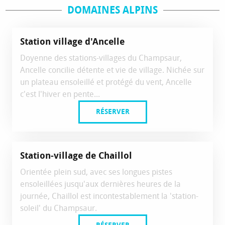
DOMAINES ALPINS
Réservable
Station village d'Ancelle
Doyenne des stations-villages du Champsaur,
Ancelle concilie détente et vie de village. Nichée sur
un plateau ensoleillé et protégé du vent, Ancelle
c'est l'hiver en pente...
RÉSERVER
Réservable
Station-village de Chaillol
Orientée plein sud, avec ses longues pistes
ensoleillées jusqu'aux dernières heures de la
journée, Chaillol est incontestablement la 'station-
soleil' du Champsaur.