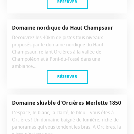
RÉSERVER
Réservable
Domaine nordique du Haut Champsaur
Découvrez les 40km de pistes tous niveaux
proposés par le domaine nordique du Haut-
Champsaur, reliant Orcières à la vallée de
Champoléon et à Pont-du-Fossé dans une
ambiance...
RÉSERVER
Réservable
Domaine skiable d'Orcières Merlette 1850
L'espace, le blanc, la clarté, le bleu... vous êtes à
Orcières ! Un domaine baigné de lumière, riche de
panoramas qui vous tendent les bras. A Orcières, la