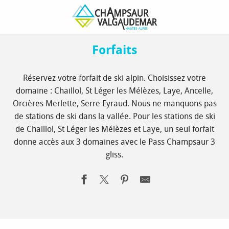
Aller
Page d’accueil
Réserver votre séjour à la montagne
Forfaits
au
contenu
principal
Forfaits
Réservez votre forfait de ski alpin. Choisissez votre
domaine : Chaillol, St Léger les Mélèzes, Laye, Ancelle,
Orcières Merlette, Serre Eyraud. Nous ne manquons pas
de stations de ski dans la vallée. Pour les stations de ski
de Chaillol, St Léger les Mélèzes et Laye, un seul forfait
donne accès aux 3 domaines avec le Pass Champsaur 3
gliss.