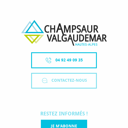
VALGAUDEMAR
ACTIVITÉS / VISITES
04 92 49 09 35
CONTACTEZ-NOUS
RESTEZ INFORMÉS !
JE M'ABONNE