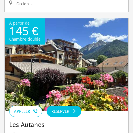
Orcières
À partir de
145 €
Chambre double
APPELER
RÉSERVER
Les Autanes