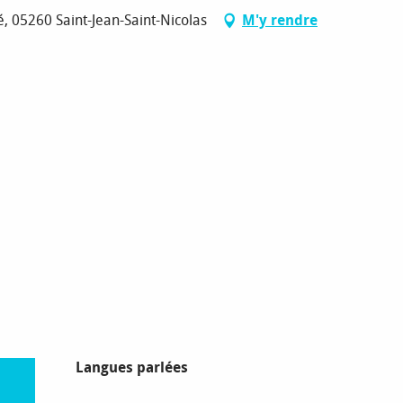
, 05260 Saint-Jean-Saint-Nicolas
M'y rendre
Langues parlées
Langues parlées