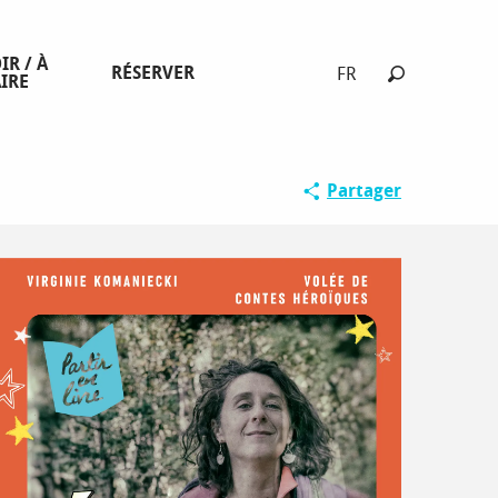
IR / À
RÉSERVER
FR
IRE
Recherche
Spécial fami
Partager