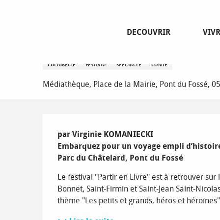
Aller
Page d’accueil
Volée de contes héroïques
au
contenu
DECOUVRIR
VIV
principal
Volée de contes héroïques
CULTURELLE
FESTIVAL
SPECTACLE
CONTE
Médiathèque, Place de la Mairie, Pont du Fossé, 05
Description
par Virginie KOMANIECKI

Embarquez pour un voyage empli d’histoires,
Parc du Châtelard, Pont du Fossé
Le festival "Partir en Livre" est à retrouver s
Bonnet, Saint-Firmin et Saint-Jean Saint-Nicolas
thème "Les petits et grands, héros et héroïnes"