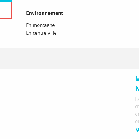
Environnement
Environnement
En montagne
En centre ville
M
N
L
c
e
o