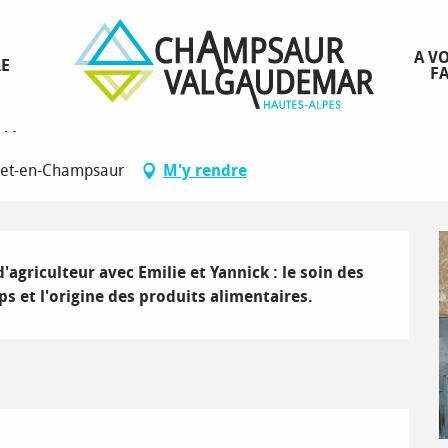
A VO
RE
FA
on
nnet-en-Champsaur
M'y rendre
agriculteur avec Emilie et Yannick : le soin des 
ps et l'origine des produits alimentaires.