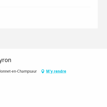
eyron
t-Bonnet-en-Champsaur
M'y rendre