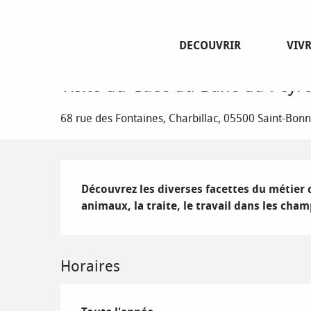
Aller
Page d’accueil
Visite du Gaec du Banc du Peyron
au
contenu
DECOUVRIR
VIV
principal
1 janvier > 31 décembre
Visite du Gaec du Banc du Peyr
68 rue des Fontaines, Charbillac, 05500 Saint-Bo
Description
Découvrez les diverses facettes du métier d'
animaux, la traite, le travail dans les cham
Horaires