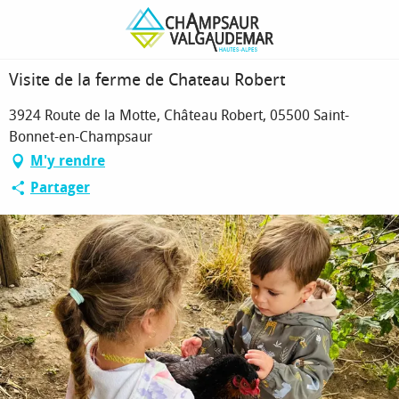
Aller
Page d’accueil
Visite de la ferme de Chateau Robert
au
contenu
principal
Visite de la ferme de Chateau Robert
3924 Route de la Motte, Château Robert, 05500 Saint-
Bonnet-en-Champsaur
M'y rendre
Partager