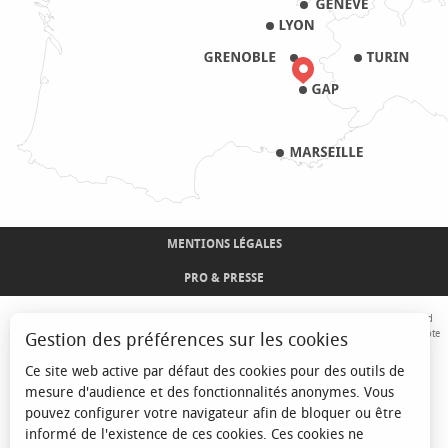
MENTIONS LÉGALES
PRO & PRESSE
Avec le concours de l'Union Européenne. L'Europe s'engage sur le Massif Alpin avec le fond
Européen de Développement Régional. Co-financé par le Conseil Régional Provence-Alpes-Côte
Gestion des préférences sur les cookies
d'Azur et l'Etat, Commissariat Général des Territoires - FNADT - CIMA
Ce site web active par défaut des cookies pour des outils de
mesure d'audience et des fonctionnalités anonymes. Vous
pouvez configurer votre navigateur afin de bloquer ou être
informé de l'existence de ces cookies. Ces cookies ne