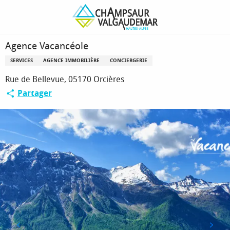
Aller
Page d’accueil
Agence Vacancéole
au
contenu
principal
Agence Vacancéole
SERVICES
AGENCE IMMOBILIÈRE
CONCIERGERIE
Rue de Bellevue, 05170 Orcières
Partager