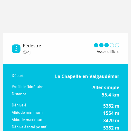
Pédestre
Assez difficile
4j
Informations pratiques
Départ
La Chapelle-en-Valgaudémar
Profil de l’itinéraire
Aller simple
Distance
55.4 km
Dénivelé
5382 m
Altitude minimum
1554 m
Altitude maximum
3420 m
Dénivelé total positif
5382 m