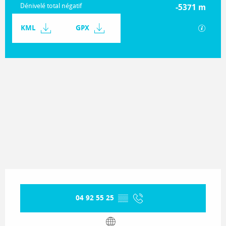
Dénivelé total négatif
-5371 m
Documentation
KML
GPX
SECTIO
5382 m de Dénivelé
Dénivelé
Ouverture et coordonnées
04 92 55 25
▒▒