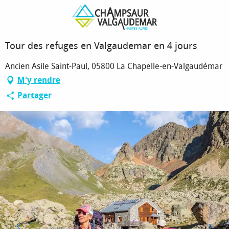
Aller
Page d’accueil
Tour des refuges en Valgaudemar en 4 jours
au
contenu
principal
Tour des refuges en Valgaudemar en 4 jours
Ancien Asile Saint-Paul, 05800 La Chapelle-en-Valgaudémar
M'y rendre
Partager