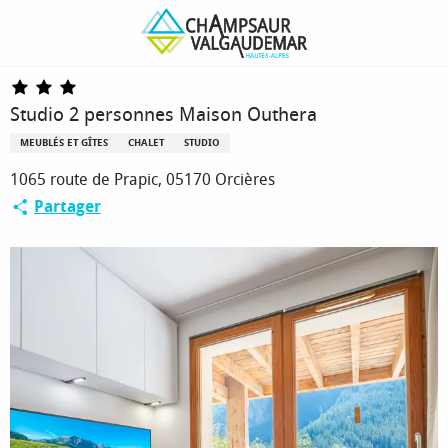
Aller
Page d’accueil
Studio 2 personnes Maison Outhera
au
contenu
principal
Studio 2 personnes Maison Outhera
MEUBLÉS ET GÎTES
CHALET
STUDIO
1065 route de Prapic, 05170 Orcières
Partager