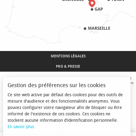
MENTIONS LÉGALES
PRO & PRESSE
Avec le concours de l'Union Européenne. L'Europe s'engage sur le Massif Alpin avec le fond
Européen de Développement Régional. Co-financé par le Conseil Régional Provence-Alpes-Côte
Gestion des préférences sur les cookies
d'Azur et l'Etat, Commissariat Général des Territoires - FNADT - CIMA
Ce site web active par défaut des cookies pour des outils de
mesure d'audience et des fonctionnalités anonymes. Vous
pouvez configurer votre navigateur afin de bloquer ou être
informé de l'existence de ces cookies. Ces cookies ne
stockent aucune information d’identification personnelle.
En savoir plus