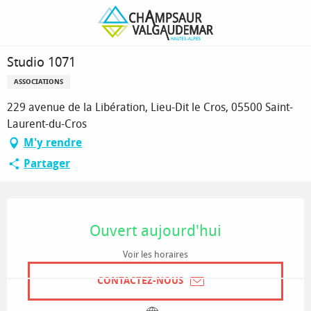
Aller
Page d’accueil
Studio 1071
au
contenu
principal
Studio 1071
ASSOCIATIONS
229 avenue de la Libération, Lieu-Dit le Cros, 05500 Saint-
Laurent-du-Cros
M'y rendre
Partager
Ouverture et coordonnées
Ouvert aujourd'hui
Voir les horaires
CONTACTEZ-NOUS