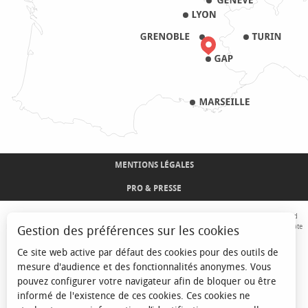
MENTIONS LÉGALES
PRO & PRESSE
Avec le concours de l'Union Européenne. L'Europe s'engage sur le Massif Alpin avec le fond
Européen de Développement Régional. Co-financé par le Conseil Régional Provence-Alpes-Côte
Gestion des préférences sur les cookies
d'Azur et l'Etat, Commissariat Général des Territoires - FNADT - CIMA
Ce site web active par défaut des cookies pour des outils de
mesure d'audience et des fonctionnalités anonymes. Vous
pouvez configurer votre navigateur afin de bloquer ou être
informé de l'existence de ces cookies. Ces cookies ne