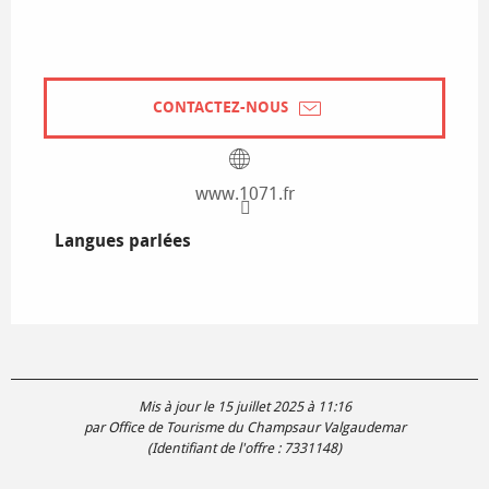
CONTACTEZ-NOUS
www.1071.fr
Langues parlées
Langues parlées
Mis à jour le 15 juillet 2025 à 11:16
par Office de Tourisme du Champsaur Valgaudemar
(Identifiant de l'offre :
7331148
)