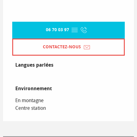
06 70 03 97
▒▒
CONTACTEZ-NOUS
Langues parlées
Langues parlées
Environnement
Environnement
En montagne
Centre station