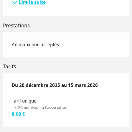
Lire la suite
Prestations
Animaux non acceptés
Tarifs
Du
Du
20 décembre 2025
20 décembre 2025
au
au
15 mars 2026
15 mars 2026
Tarif unique
- + 2€ adhésion à l'association
8,00 €