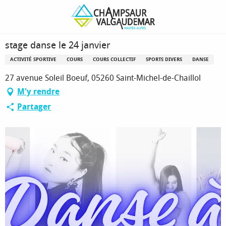
Aller
Page d’accueil
stage danse le 24 janvier
au
contenu
principal
stage danse le 24 janvier
ACTIVITÉ SPORTIVE
COURS
COURS COLLECTIF
SPORTS DIVERS
DANSE
27 avenue Soleil Boeuf, 05260 Saint-Michel-de-Chaillol
M'y rendre
Partager