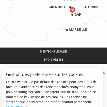
MENTIONS LÉGALES
PRO & PRESSE
Avec le concours de l'Union Européenne. L'Europe s'engage sur le Massif Alpin avec le fond
Européen de Développement Régional. Co-financé par le Conseil Régional Provence-Alpes-Côte
Gestion des préférences sur les cookies
d'Azur et l'Etat, Commissariat Général des Territoires - FNADT - CIMA
Ce site web active par défaut des cookies pour des outils de
mesure d'audience et des fonctionnalités anonymes. Vous
pouvez configurer votre navigateur afin de bloquer ou être
informé de l'existence de ces cookies. Ces cookies ne
stockent aucune information d’identification personnelle.