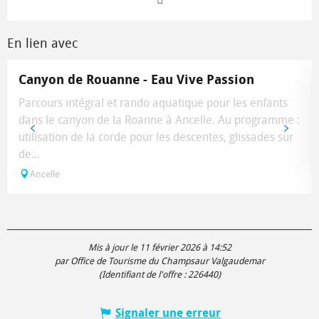
En lien avec
Canyon de Rouanne - Eau Vive Passion
Parcours intégral et rando aquatique pour les enfants
dans le canyon de la Roanne à Ancelle. Au programme :
utilisation de la corde pour les descentes, glissades sur
de...
Ancelle
Mis à jour le 11 février 2026 à 14:52
par Office de Tourisme du Champsaur Valgaudemar
(Identifiant de l'offre :
226440
)
Signaler une erreur