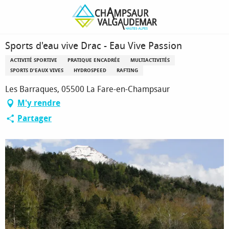
Aller
Page d’accueil
Sports d'eau vive Drac - Eau Vive Passion
au
contenu
principal
Sports d'eau vive Drac - Eau Vive Passion
ACTIVITÉ SPORTIVE
PRATIQUE ENCADRÉE
MULTIACTIVITÉS
SPORTS D'EAUX VIVES
HYDROSPEED
RAFTING
Les Barraques, 05500 La Fare-en-Champsaur
M'y rendre
Partager