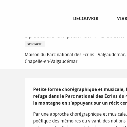
Aller
Page d’accueil
Spectacle en plein air : "Devenir montagne"
au
contenu
DECOUVRIR
VIV
principal
Vendredi 7 août de 19:30 à 20:30
Spectacle en plein air : "Deveni
SPECTACLE
Maison du Parc national des Ecrins - Valgaudemar, 
Chapelle-en-Valgaudémar
Description
Petite forme chorégraphique et musicale, la
refuge dans le Parc national des Écrins du 4
la montagne en s'appuyant sur un récit cen
Par une approche chorégraphique et musicale, l
poétique des mémoires du vivant, des notions 