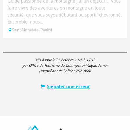
Guide passionné de la montagne j'ai un objectif… Vous
faire vivre des aventures en montagne en toute
sécurité, que vous soyez débutant ou sportif chevronné.
Ensemble, nous...
Saint-Michel-de-Chaillol
Mis à jour le 25 octobre 2025 à 17:13
par Office de Tourisme du Champsaur Valgaudemar
(Identifiant de l'offre :
7571860
)
Signaler une erreur