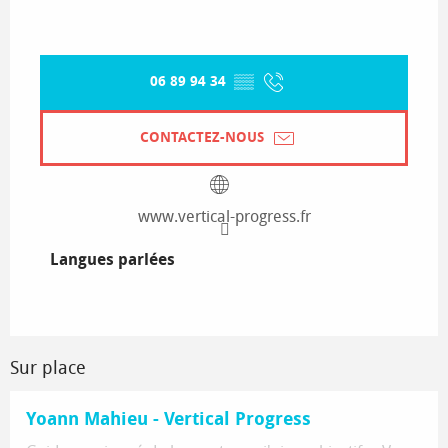
06 89 94 34
▒▒
CONTACTEZ-NOUS
www.vertical-progress.fr
Langues parlées
Langues parlées
Sur place
Yoann Mahieu - Vertical Progress