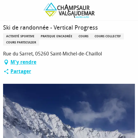
Aller
Page d’accueil
Ski de randonnée - Vertical Progress
au
contenu
principal
Ski de randonnée - Vertical Progress
ACTIVITÉ SPORTIVE
PRATIQUE ENCADRÉE
COURS
COURS COLLECTIF
COURS PARTICULIER
Rue du Sarret, 05260 Saint-Michel-de-Chaillol
M'y rendre
Partager