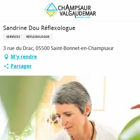
Aller
Page d’accueil
Sandrine Dou Réflexologue
au
contenu
principal
Sandrine Dou Réflexologue
SERVICES
RÉFLEXOLOGUE
3 rue du Drac, 05500 Saint-Bonnet-en-Champsaur
M'y rendre
Partager