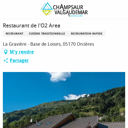
Aller
Page d’accueil
Restaurant de l'O2 Area
au
contenu
principal
Restaurant de l'O2 Area
RESTAURANT
CUISINE TRADITIONNELLE
RESTAURATION RAPIDE
La Gravière - Base de Loisirs, 05170 Orcières
M'y rendre
Partager