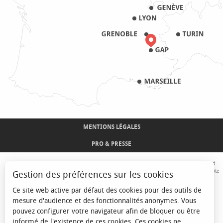
MENTIONS LÉGALES
PRO & PRESSE
Avec le concours de l'Union Européenne. L'Europe s'engage sur le Massif Alpin avec le fond
Européen de Développement Régional. Co-financé par le Conseil Régional Provence-Alpes-Côte
Gestion des préférences sur les cookies
d'Azur et l'Etat, Commissariat Général des Territoires - FNADT - CIMA
Ce site web active par défaut des cookies pour des outils de
mesure d'audience et des fonctionnalités anonymes. Vous
pouvez configurer votre navigateur afin de bloquer ou être
informé de l'existence de ces cookies. Ces cookies ne