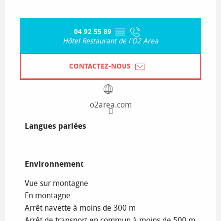
04 92 55 89
▒▒
Hôtel Restaurant de l'O2 Area
CONTACTEZ-NOUS
o2area.com
Langues parlées
Langues parlées
Environnement
Environnement
Vue sur montagne
En montagne
Arrêt navette à moins de 300 m
Arrêt de transport en commun à moins de 500 m