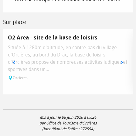
Sur place
O2 Area - site de la base de loisirs
Située à 1280m d'altitude, en contre-bas du village
d'Orcières, au bord du Drac, la base de loisirs
d'Orcières propose de nombreuses activités ludiques et
sportives dans un...
Orcières
Mis à jour le 08 juin 2026 à 09:26
par Office de Tourisme d'Orcières
(Identifiant de l'offre :
272594
)